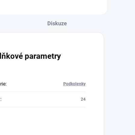
odolné i po opakovaném...
Diskuze
lňkové parametry
rie
:
Podkolenky
a
:
24