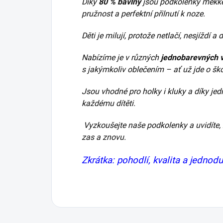
Díky
80 % bavlny
jsou podkolenky měkké
pružnost a perfektní přilnutí k noze.
Děti je milují, protože netlačí, nesjíždí a
Nabízíme je v různých
jednobarevných v
s jakýmkoliv oblečením – ať už jde o šk
Jsou vhodné pro holky i kluky a díky je
každému dítěti.
Vyzkoušejte naše podkolenky a uvidíte, ž
zas a znovu.
Zkrátka: pohodlí, kvalita a jednod