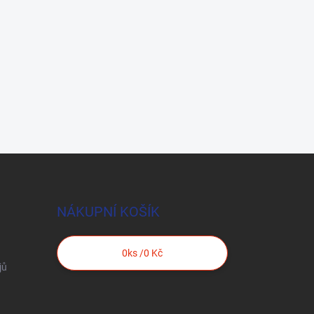
NÁKUPNÍ KOŠÍK
0
ks /
0 Kč
jů