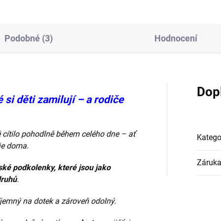
ponožek HOZA H1002...
Podobné (3)
Hodnocení
Dop
si děti zamilují – a rodiče
ítě cítilo pohodlně během celého dne – ať
Katego
aje doma.
Záruk
ské podkolenky, které jsou jako
druhů
.
příjemný na dotek a zároveň odolný.