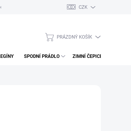
CZK
ení od kupní smlouvy / reklamace
Jak vznikají recenze.
Moje ob
PRÁZDNÝ KOŠÍK
NÁKUPNÍ
KOŠÍK
LEGÍNY
SPODNÍ PRÁDLO
ZIMNÍ ČEPICE
DÁRKO