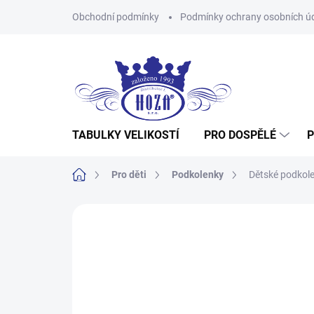
Přejít
Obchodní podmínky
Podmínky ochrany osobních ú
na
obsah
TABULKY VELIKOSTÍ
PRO DOSPĚLÉ
P
Domů
Pro děti
Podkolenky
Dětské podkol
Neohodnoceno
Podrobnosti hodnocení
Z