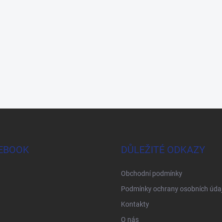
EBOOK
DŮLEŽITÉ ODKAZY
Obchodní podmínky
Podmínky ochrany osobních úda
Kontakty
O nás