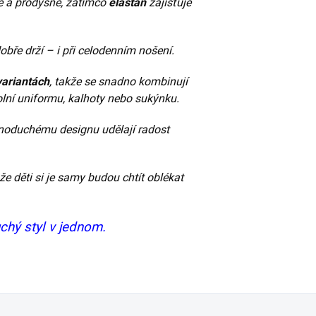
 a prodyšné, zatímco
elastan
zajišťuje
 dobře drží – i při celodenním nošení.
ariantách
, takže se snadno kombinují
olní uniformu, kalhoty nebo sukýnku.
dnoduchému designu udělají radost
e děti si je samy budou chtít oblékat
uchý styl v jednom.