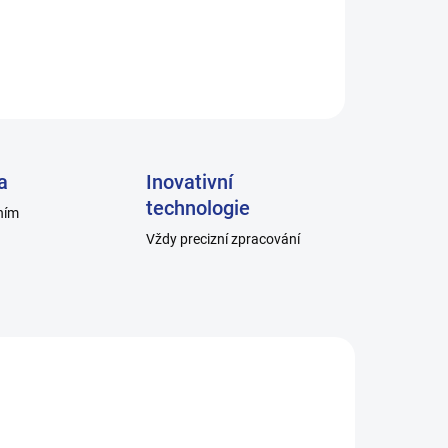
ZEPTAT SE
a
Inovativní
technologie
ním
Vždy precizní zpracování
02_1
H1004_1