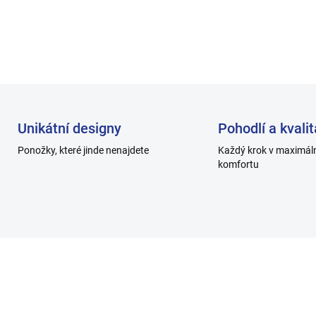
DETAILNÍ INFORMACE
Unikátní designy
Pohodlí a kvalit
Ponožky, které jinde nenajdete
Každý krok v maximál
komfortu
H1000_7
H10