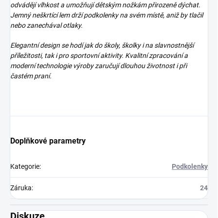
odvádějí vlhkost a umožňují dětským nožkám přirozeně dýchat.
Jemný neškrtící lem drží podkolenky na svém místě, aniž by tlačil
nebo zanechával otlaky.
Elegantní design se hodí jak do školy, školky i na slavnostnější
příležitosti, tak i pro sportovní aktivity. Kvalitní zpracování a
moderní technologie výroby zaručují dlouhou životnost i při
častém praní.
Doplňkové parametry
Kategorie
:
Podkolenky
Záruka
:
24
Diskuze