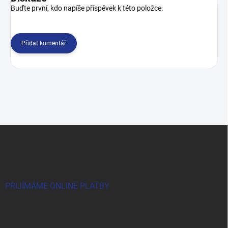
Buďte první, kdo napíše příspěvek k této položce.
Přidat komentář
Z
á
p
a
t
í
PŘIJÍMÁME ONLINE PLATBY