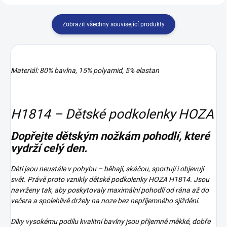
Zobrazit všechny související produkty
Materiál: 80% bavlna, 15% polyamid, 5% elastan
H1814 – Dětské podkolenky HOZA
Dopřejte dětským nožkám pohodlí, které
vydrží celý den.
Děti jsou neustále v pohybu – běhají, skáčou, sportují i objevují
svět. Právě proto vznikly dětské podkolenky HOZA H1814. Jsou
navrženy tak, aby poskytovaly maximální pohodlí od rána až do
večera a spolehlivě držely na noze bez nepříjemného sjíždění.
Díky vysokému podílu kvalitní bavlny jsou příjemně měkké, dobře