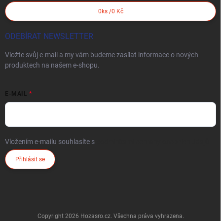
0
ks /
0 Kč
ODEBÍRAT NEWSLETTER
Vložte svůj e-mail a my vám budeme zasílat informace o nových
produktech na našem e-shopu.
E-MAIL
Vložením e-mailu souhlasíte s
podmínkami ochrany osobních údajů
Přihlásit se
Copyright 2026
Hozasro.cz
. Všechna práva vyhrazena.