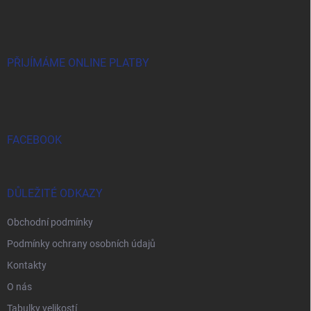
á
p
a
t
í
PŘIJÍMÁME ONLINE PLATBY
FACEBOOK
DŮLEŽITÉ ODKAZY
Obchodní podmínky
Podmínky ochrany osobních údajů
Kontakty
O nás
Tabulky velikostí