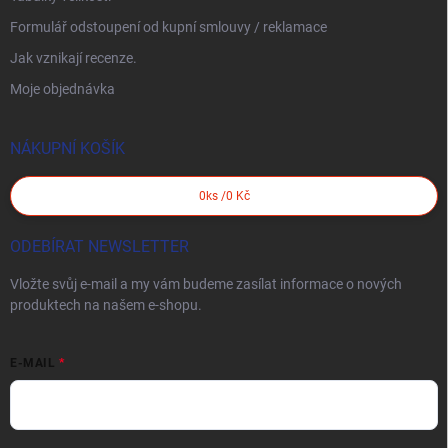
Formulář odstoupení od kupní smlouvy / reklamace
Jak vznikají recenze.
Moje objednávka
NÁKUPNÍ KOŠÍK
0
ks /
0 Kč
ODEBÍRAT NEWSLETTER
Vložte svůj e-mail a my vám budeme zasílat informace o nových
produktech na našem e-shopu.
E-MAIL