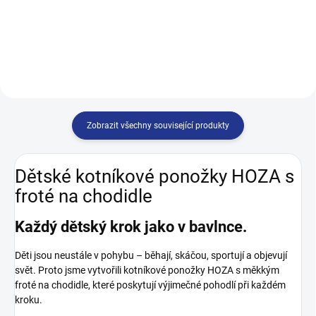
kompromisů – krok za krokem
skvělou cenu, a pár vás...
Lehké ponožky, které rozveselí
každý den. Pejsek na nožkách
pro radost a styl. Veselé kroky s...
Zobrazit všechny související produkty
Dětské kotníkové ponožky HOZA s
froté na chodidle
Každý dětský krok jako v bavlnce.
Děti jsou neustále v pohybu – běhají, skáčou, sportují a objevují
svět. Proto jsme vytvořili kotníkové ponožky HOZA s měkkým
froté na chodidle, které poskytují výjimečné pohodlí při každém
kroku.