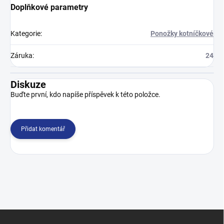
Doplňkové parametry
Kategorie
:
Ponožky kotníčkové
Záruka
:
24
Diskuze
Buďte první, kdo napíše příspěvek k této položce.
Přidat komentář
Z