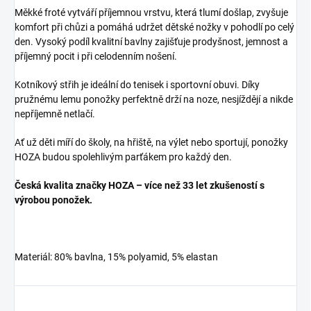
Měkké froté vytváří příjemnou vrstvu, která tlumí došlap, zvyšuje
komfort při chůzi a pomáhá udržet dětské nožky v pohodlí po celý
den. Vysoký podíl kvalitní bavlny zajišťuje prodyšnost, jemnost a
příjemný pocit i při celodenním nošení.
Kotníkový střih je ideální do tenisek i sportovní obuvi. Díky
pružnému lemu ponožky perfektně drží na noze, nesjíždějí a nikde
nepříjemně netlačí.
Ať už děti míří do školy, na hřiště, na výlet nebo sportují, ponožky
HOZA budou spolehlivým parťákem pro každý den.
Česká kvalita značky HOZA – více než 33 let zkušeností s
výrobou ponožek.
Materiál: 80% bavlna, 15% polyamid, 5% elastan