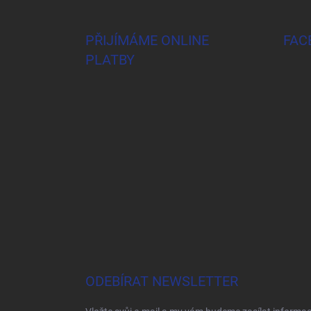
á
p
a
PŘIJÍMÁME ONLINE
FAC
t
PLATBY
í
ODEBÍRAT NEWSLETTER