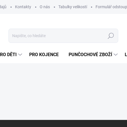
dajů
Kontakty
O nás
Tabulky velikostí
Formulář odstoup
Hledat
RO DĚTI
PRO KOJENCE
PUNČOCHOVÉ ZBOŽÍ