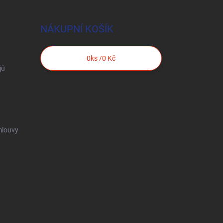
NÁKUPNÍ KOŠÍK
0
ks /
0 Kč
jů
mlouvy