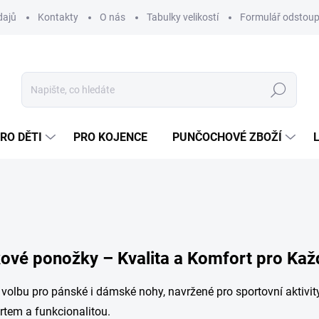
dajů
Kontakty
O nás
Tabulky velikostí
Formulář odstoup
Hledat
RO DĚTI
PRO KOJENCE
PUNČOCHOVÉ ZBOŽÍ
ové ponožky – Kvalita a Komfort pro Ka
 volbu pro pánské i dámské nohy, navržené pro sportovní aktivi
tem a funkcionalitou.