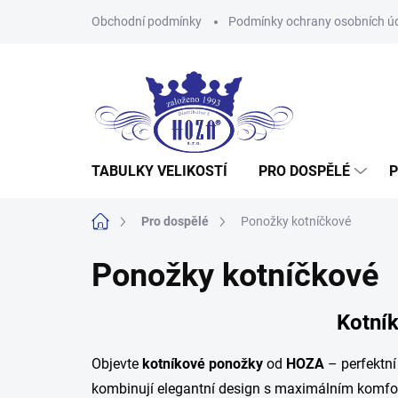
Přejít
Obchodní podmínky
Podmínky ochrany osobních ú
na
obsah
TABULKY VELIKOSTÍ
PRO DOSPĚLÉ
P
Domů
Pro dospělé
Ponožky kotníčkové
Ponožky kotníčkové
Kotník
Objevte
kotníkové ponožky
od
HOZA
– perfektní
kombinují elegantní design s maximálním komfor