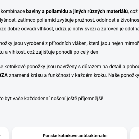
z kombinace
bavlny a poliamidu a jiných různých materiálů
, což
yšnost, zatímco poliamid zvyšuje pružnost, odolnost a životnos
tože dobře odvádí vlhkost, udržuje nohy svěží a zároveň je odoln
žky jsou vyrobené z přírodních vláken, která jsou nejen mimořá
 a vlhkost, což zajišťuje pohodlí po celý den.
še kotníkové ponožky jsou navrženy s důrazem na detail a pohodlí
OZA
znamená krásu a funkčnost v každém kroku. Naše ponožky j
že být vaše každodenní nošení ještě příjemnější!
-
Pánské kotníkové antibakteriální