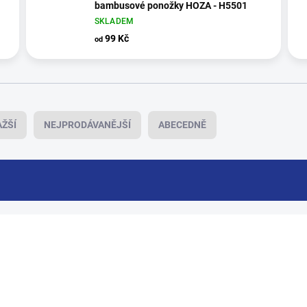
bambusové ponožky HOZA - H5501
SKLADEM
99 Kč
od
ŽŠÍ
NEJPRODÁVANĚJŠÍ
ABECEDNĚ
H004-B_2