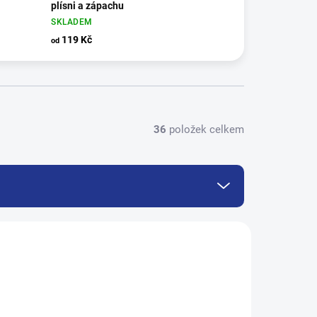
plísni a zápachu
SKLADEM
119 Kč
od
36
položek celkem
H004-C_2