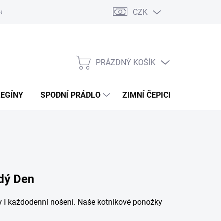
CZK
ení od kupní smlouvy / reklamace
Jak vznikají recenze.
Moje ob
PRÁZDNÝ KOŠÍK
NÁKUPNÍ
KOŠÍK
LEGÍNY
SPODNÍ PRÁDLO
ZIMNÍ ČEPICE
DÁRKO
ždý Den
ty i každodenní nošení. Naše kotníkové ponožky