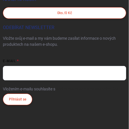
0
ks /
0 Kč
ODEBÍRAT NEWSLETTER
Vložte svůj e-mail a my vám budeme zasílat informace o nových
produktech na našem e-shopu.
E-MAIL
Vložením e-mailu souhlasíte s
podmínkami ochrany osobních údajů
Přihlásit se