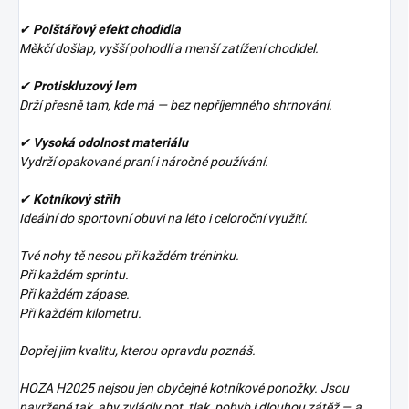
✔
Polštářový efekt chodidla
Měkčí došlap, vyšší pohodlí a menší zatížení chodidel.
✔
Protiskluzový lem
Drží přesně tam, kde má — bez nepříjemného shrnování.
✔
Vysoká odolnost materiálu
Vydrží opakované praní i náročné používání.
✔
Kotníkový střih
Ideální do sportovní obuvi na léto i celoroční využití.
Tvé nohy tě nesou při každém tréninku.
Při každém sprintu.
Při každém zápase.
Při každém kilometru.
Dopřej jim kvalitu, kterou opravdu poznáš.
HOZA H2025 nejsou jen obyčejné kotníkové ponožky. Jsou
navržené tak, aby zvládly pot, tlak, pohyb i dlouhou zátěž — a