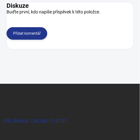
Diskuze
Buďte první, kdo napíše příspěvek k této položce.
Přidat komentář
Z
á
p
a
t
í
PŘIJÍMÁME ONLINE PLATBY