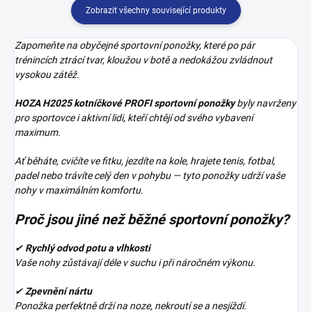
Zobrazit všechny související produkty
Zapomeňte na obyčejné sportovní ponožky, které po pár
trénincích ztrácí tvar, kloužou v botě a nedokážou zvládnout
vysokou zátěž.
HOZA H2025 kotníčkové PROFI sportovní ponožky
byly navrženy
pro sportovce i aktivní lidi, kteří chtějí od svého vybavení
maximum.
Ať běháte, cvičíte ve fitku, jezdíte na kole, hrajete tenis, fotbal,
padel nebo trávíte celý den v pohybu — tyto ponožky udrží vaše
nohy v maximálním komfortu.
Proč jsou jiné než běžné sportovní ponožky?
✔
Rychlý odvod potu a vlhkosti
Vaše nohy zůstávají déle v suchu i při náročném výkonu.
✔
Zpevnění nártu
Ponožka perfektně drží na noze, nekroutí se a nesjíždí.