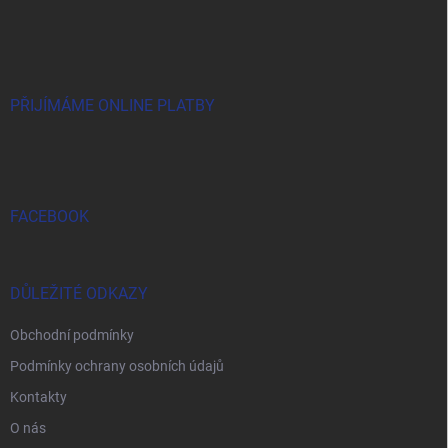
a
á
c
p
í
p
a
r
t
v
í
PŘIJÍMÁME ONLINE PLATBY
k
y
v
ý
p
i
FACEBOOK
s
u
DŮLEŽITÉ ODKAZY
Obchodní podmínky
Podmínky ochrany osobních údajů
Kontakty
O nás