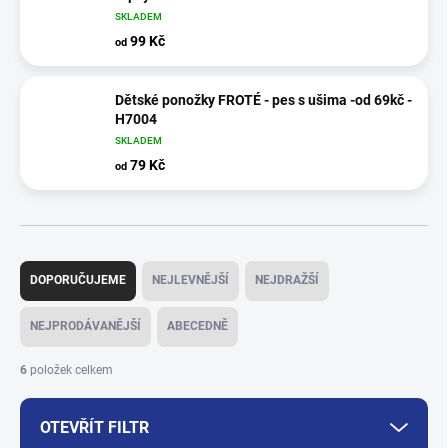
SKLADEM
99 Kč
od
Dětské ponožky FROTÉ - pes s ušima -od 69kč -
H7004
SKLADEM
79 Kč
od
Ř
a
DOPORUČUJEME
NEJLEVNĚJŠÍ
NEJDRAŽŠÍ
z
e
NEJPRODÁVANĚJŠÍ
ABECEDNĚ
n
í
6
položek celkem
p
r
OTEVŘÍT FILTR
o