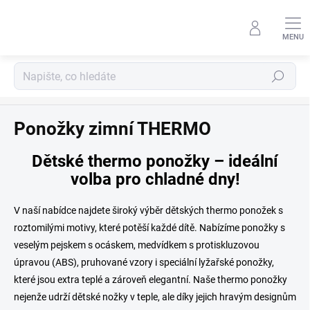
Přejít
na
obsah
Hledat
Pro děti
Ponožky zimní THERMO
Dětské thermo ponožky – ideální
volba pro chladné dny!
V naší nabídce najdete široký výběr dětských thermo ponožek s
roztomilými motivy, které potěší každé dítě. Nabízíme ponožky s
veselým pejskem s ocáskem, medvídkem s protiskluzovou
úpravou (ABS), pruhované vzory i speciální lyžařské ponožky,
které jsou extra teplé a zároveň elegantní. Naše thermo ponožky
nejenže udrží dětské nožky v teple, ale díky jejich hravým designům