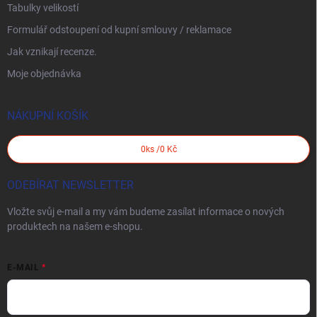
Tabulky velikostí
Formulář odstoupení od kupní smlouvy / reklamace
Jak vznikají recenze.
Moje objednávka
NÁKUPNÍ KOŠÍK
0
ks /
0 Kč
ODEBÍRAT NEWSLETTER
Vložte svůj e-mail a my vám budeme zasílat informace o nových
produktech na našem e-shopu.
E-MAIL