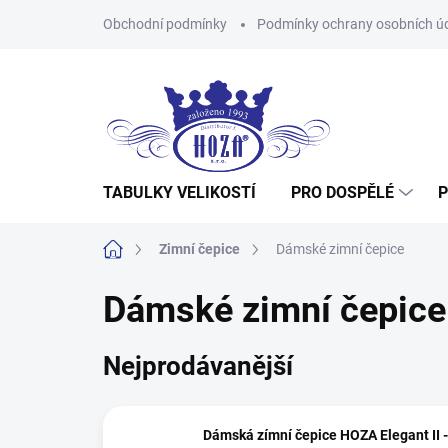
Přejít
Obchodní podmínky
Podmínky ochrany osobních ú
na
obsah
TABULKY VELIKOSTÍ
PRO DOSPĚLÉ
P
Domů
Zimní čepice
Dámské zimní čepice
Dámské zimní čepice
Nejprodávanější
Dámská zímní čepice HOZA Elegant II -