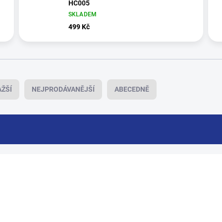
HC005
SKLADEM
499 Kč
ŽŠÍ
NEJPRODÁVANĚJŠÍ
ABECEDNĚ
HC002_2