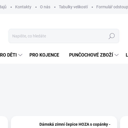
dajů
Kontakty
O nás
Tabulky velikostí
Formulář odstoup
Hledat
RO DĚTI
PRO KOJENCE
PUNČOCHOVÉ ZBOŽÍ
Dámská zímní čepice HOZA s copánky -