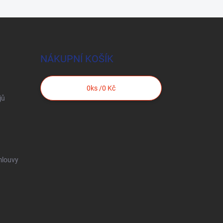
NÁKUPNÍ KOŠÍK
0
ks /
0 Kč
jů
mlouvy