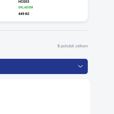
HC003
SKLADEM
449 Kč
5
položek celkem
HC003_2