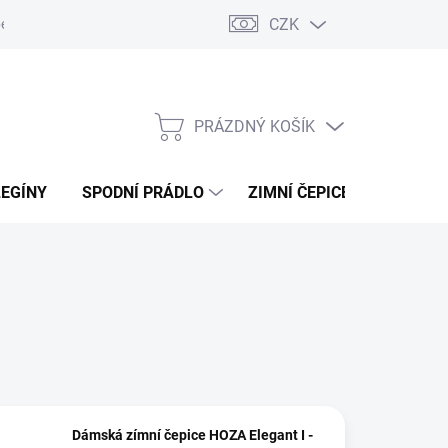
CZK
ení od kupní smlouvy / reklamace
Jak vznikají recenze.
Moje ob
PRÁZDNÝ KOŠÍK
NÁKUPNÍ
KOŠÍK
LEGÍNY
SPODNÍ PRÁDLO
ZIMNÍ ČEPICE
DÁRKO
Dámská zímní čepice HOZA Elegant I -