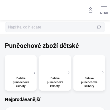
Přejít
na
obsah
Hledat
Punčochové zboží
Punčochové zboží dětské
Dětské
Dětské
Dětské
punčochové
punčochové
punčochové
kalhoty
kalhoty
kalhoty
vzorované
jednobarevné
vzorované s
FROTÉ - AKCE
Nejprodávanější