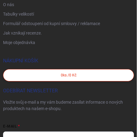
O nás
Tabulky velikostí
Formulář odstoupení od kupní smlouvy / reklamace
Jak vznikají recenze.
Moje objednávka
NÁKUPNÍ KOŠÍK
0
ks /
0 Kč
ODEBÍRAT NEWSLETTER
Vložte svůj e-mail a my vám budeme zasílat informace o nových
produktech na našem e-shopu.
E-MAIL