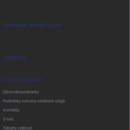
á
p
a
t
í
PŘIJÍMÁME ONLINE PLATBY
FACEBOOK
DŮLEŽITÉ ODKAZY
Obchodní podmínky
Podmínky ochrany osobních údajů
Kontakty
O nás
Tabulky velikostí