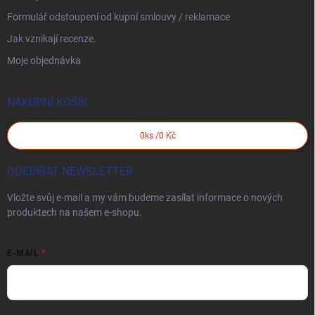
Formulář odstoupení od kupní smlouvy / reklamace
Jak vznikají recenze.
Moje objednávka
NÁKUPNÍ KOŠÍK
0
ks /
0 Kč
ODEBÍRAT NEWSLETTER
Vložte svůj e-mail a my vám budeme zasílat informace o nových
produktech na našem e-shopu.
E-MAIL