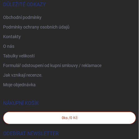
DŮLEŽITÉ ODKAZY
Obchodní podmínky
Podmínky ochrany osobních údajů
Kontakty
O nás
Tabulky velikostí
Formulář odstoupení od kupní smlouvy / reklamace
Jak vznikají recenze.
Moje objednávka
NÁKUPNÍ KOŠÍK
0
ks /
0 Kč
ODEBÍRAT NEWSLETTER