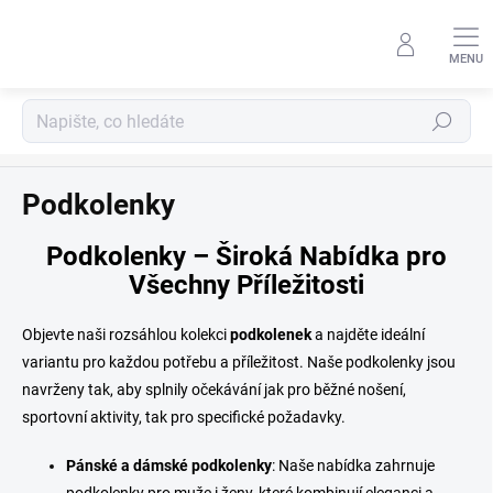
Přejít
na
obsah
Hledat
Pro dospělé
Podkolenky
Podkolenky – Široká Nabídka pro
Všechny Příležitosti
Objevte naši rozsáhlou kolekci
podkolenek
a najděte ideální
variantu pro každou potřebu a příležitost. Naše podkolenky jsou
navrženy tak, aby splnily očekávání jak pro běžné nošení,
sportovní aktivity, tak pro specifické požadavky.
Pánské a dámské podkolenky
: Naše nabídka zahrnuje
podkolenky pro muže i ženy, které kombinují eleganci a