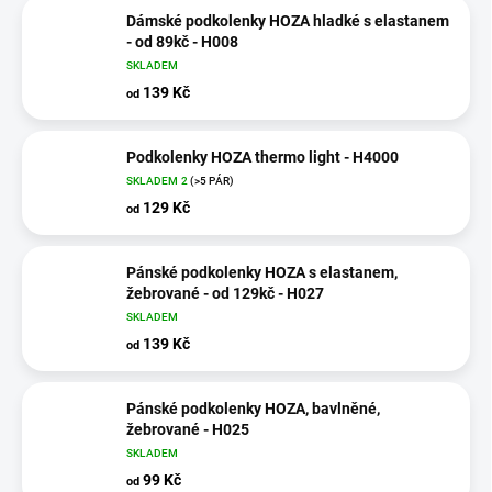
Dámské podkolenky HOZA hladké s elastanem
- od 89kč - H008
SKLADEM
139 Kč
od
Podkolenky HOZA thermo light - H4000
SKLADEM 2
(>5 PÁR)
129 Kč
od
Pánské podkolenky HOZA s elastanem,
žebrované - od 129kč - H027
SKLADEM
139 Kč
od
Pánské podkolenky HOZA, bavlněné,
žebrované - H025
SKLADEM
99 Kč
od