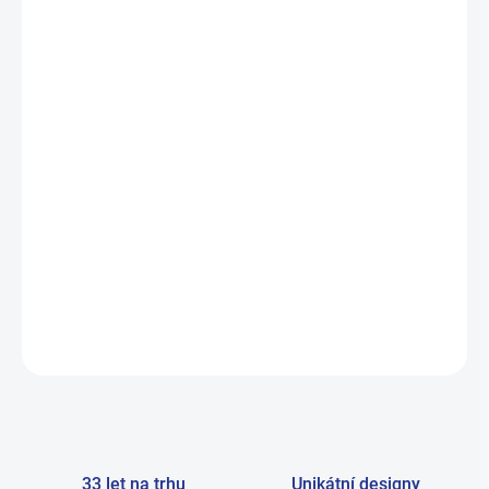
BARVA
VELIKOST
MŮŽEME DORUČIT DO:
ZVOLTE VARIANTU
−
+
Přidat do košíku
Balení 5párů vždy cenově, výrazně výhodnější= balíček 1 = mix
barev ! ! ! Materiál: 95% bavlna, 5% elastan
ZEPTAT SE
33 let na trhu
Unikátní designy