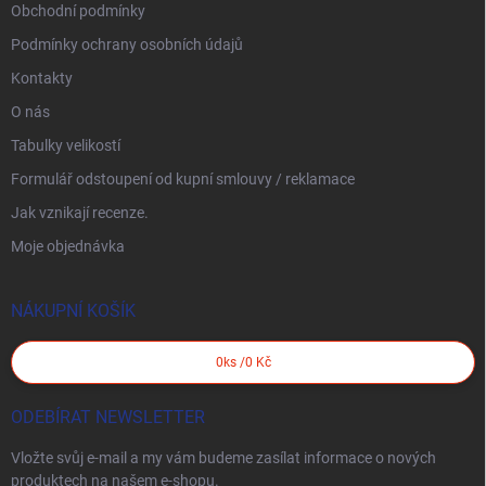
Obchodní podmínky
Podmínky ochrany osobních údajů
Kontakty
O nás
Tabulky velikostí
Formulář odstoupení od kupní smlouvy / reklamace
Jak vznikají recenze.
Moje objednávka
NÁKUPNÍ KOŠÍK
0
ks /
0 Kč
ODEBÍRAT NEWSLETTER
Vložte svůj e-mail a my vám budeme zasílat informace o nových
produktech na našem e-shopu.