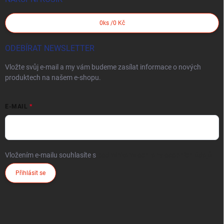
0
ks /
0 Kč
ODEBÍRAT NEWSLETTER
Vložte svůj e-mail a my vám budeme zasílat informace o nových
produktech na našem e-shopu.
E-MAIL
Vložením e-mailu souhlasíte s
podmínkami ochrany osobních údajů
Přihlásit se