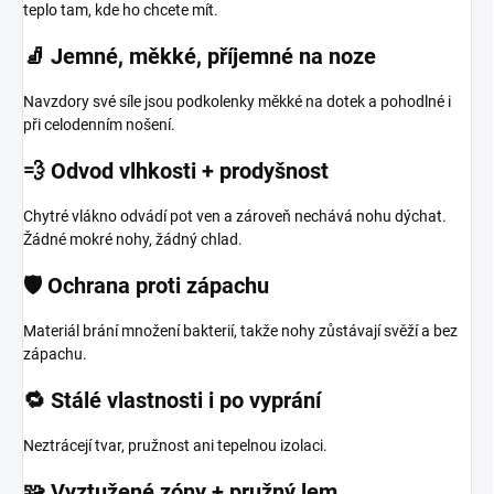
teplo tam, kde ho chcete mít.
🧦 Jemné, měkké, příjemné na noze
Navzdory své síle jsou podkolenky měkké na dotek a pohodlné i
při celodenním nošení.
💨 Odvod vlhkosti + prodyšnost
Chytré vlákno odvádí pot ven a zároveň nechává nohu dýchat.
Žádné mokré nohy, žádný chlad.
🛡 Ochrana proti zápachu
Materiál brání množení bakterií, takže nohy zůstávají svěží a bez
zápachu.
🔁 Stálé vlastnosti i po vyprání
Neztrácejí tvar, pružnost ani tepelnou izolaci.
🧩 Vyztužené zóny + pružný lem