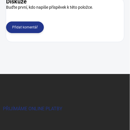
Diskuze
Buďte první, kdo napíše příspěvek k této položce.
Přidat komentář
Z
á
p
a
t
í
PŘIJÍMÁME ONLINE PLATBY