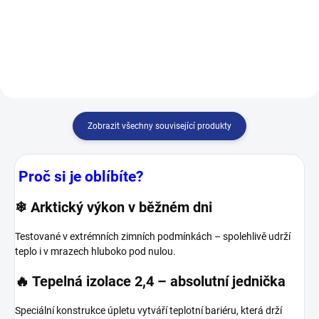
pohodlí a zdraví pro vaše nohy –
pohodlí a zdraví pro vaše nohy –
Díky 100% bavlně jsou měkké,
Díky 100% bavlně jsou měkké,
prodyšné a přirozeně chrání vaše
prodyšné a přirozeně chrání vaše
nohy před...
nohy před...
Zobrazit všechny související produkty
Proč si je oblíbíte?
❄ Arktický výkon v běžném dni
Testované v extrémních zimních podmínkách – spolehlivě udrží
teplo i v mrazech hluboko pod nulou.
🔥 Tepelná izolace 2,4 – absolutní jednička
Speciální konstrukce úpletu vytváří teplotní bariéru, která drží