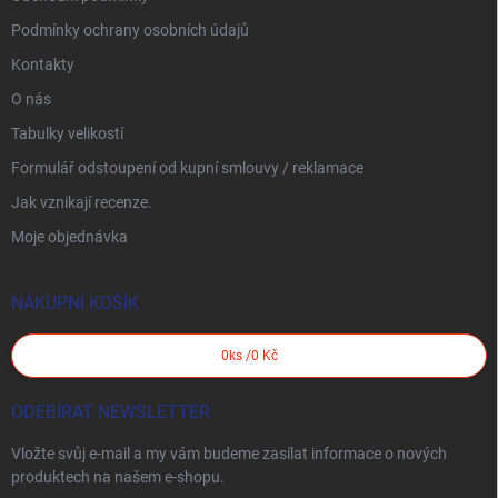
Podmínky ochrany osobních údajů
Kontakty
O nás
Tabulky velikostí
Formulář odstoupení od kupní smlouvy / reklamace
Jak vznikají recenze.
Moje objednávka
NÁKUPNÍ KOŠÍK
0
ks /
0 Kč
ODEBÍRAT NEWSLETTER
Vložte svůj e-mail a my vám budeme zasílat informace o nových
produktech na našem e-shopu.