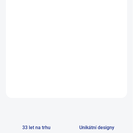
VELIKOST
MŮŽEME DORUČIT DO:
ZVOLTE VARIANTU
−
+
Přidat do košíku
Ženilkové dámské podkolenky -velice příjemný materiál - elegantní
- komfortní - vysoce hřejivé Materiál: 92% polyester, 8% elastan
DETAILNÍ INFORMACE
ZEPTAT SE
33 let na trhu
Unikátní designy