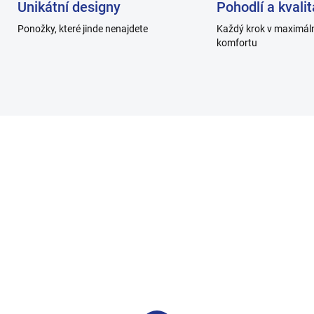
Unikátní designy
Pohodlí a kvalit
Ponožky, které jinde nenajdete
Každý krok v maximál
komfortu
H013-B_2
H011
SKLADEM
SKL
nské ponožky
Pánské ponožky hladk
brované 5/2, 100%
100% bavlna - bílé -