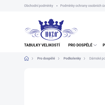
Přejít
Obchodní podmínky
Podmínky ochrany osobních ú
na
obsah
TABULKY VELIKOSTÍ
PRO DOSPĚLÉ
P
Domů
Pro dospělé
Podkolenky
Dámské po
Neohodnoceno
Podrobnosti hodnocení
Z