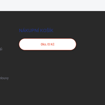
NÁKUPNÍ KOŠÍK
0
ks /
0 Kč
jů
mlouvy