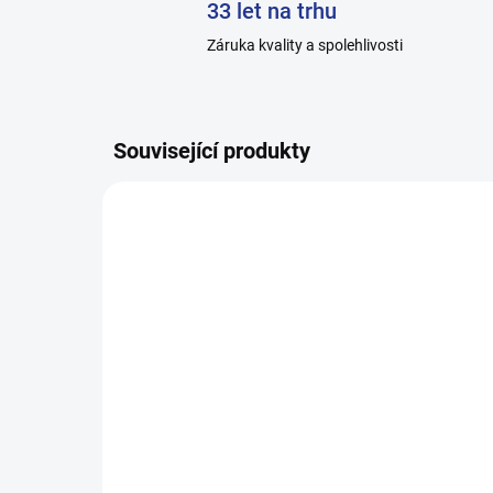
33 let na trhu
Záruka kvality a spolehlivosti
Související produkty
H011_0
SKLADEM
Pánské ponožky HOZA
Pá
hladké, 100% bavlna -
že