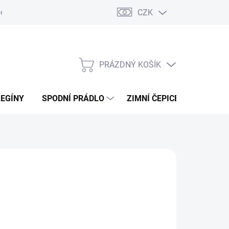
CZK
ení od kupní smlouvy / reklamace
Jak vznikají recenze.
Moje ob
PRÁZDNÝ KOŠÍK
NÁKUPNÍ
KOŠÍK
LEGÍNY
SPODNÍ PRÁDLO
ZIMNÍ ČEPICE
DÁRKO