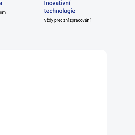
a
Inovativní
technologie
ním
Vždy precizní zpracování
-C_0
H001_10
ADEM
SKLADEM
é,
Dámské ponožky HOZA
hladké, 100% bavlna -