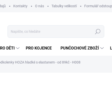
dajů
Kontakty
O nás
Tabulky velikostí
Formulář odstoup
Hledat
RO DĚTI
PRO KOJENCE
PUNČOCHOVÉ ZBOŽÍ
dkolenky HOZA hladké s elastanem - od 89kč - H008
NAČKA:
HOZA
od
139 Kč
od
114,88 Kč
bez DPH
Měrná
cena:
ZVOLTE VARIANTU