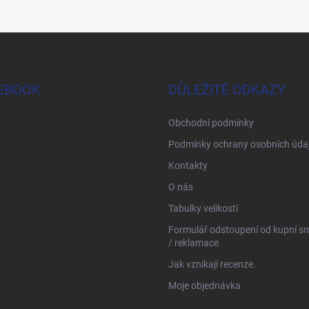
EBOOK
DŮLEŽITÉ ODKAZY
Obchodní podmínky
Podmínky ochrany osobních úda
Kontakty
O nás
Tabulky velikostí
Formulář odstoupení od kupní s
/ reklamace
Jak vznikají recenze.
Moje objednávka