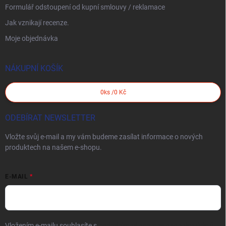
Formulář odstoupení od kupní smlouvy / reklamace
Jak vznikají recenze.
Moje objednávka
NÁKUPNÍ KOŠÍK
0
ks /
0 Kč
ODEBÍRAT NEWSLETTER
Vložte svůj e-mail a my vám budeme zasílat informace o nových
produktech na našem e-shopu.
E-MAIL
Vložením e-mailu souhlasíte s
podmínkami ochrany osobních údajů