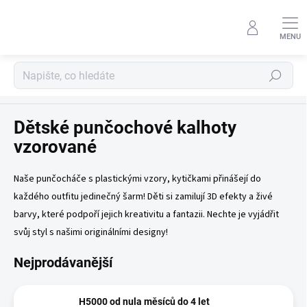
Přejít
na
obsah
Hledat
Punčochové zboží dětské
Dětské punčochové kalhoty
vzorované
Naše punčocháče s plastickými vzory, kytičkami přinášejí do
každého outfitu jedinečný šarm! Děti si zamilují 3D efekty a živé
barvy, které podpoří jejich kreativitu a fantazii. Nechte je vyjádřit
svůj styl s našimi originálními designy!
Nejprodávanější
H5000 od nula měsíců do 4 let