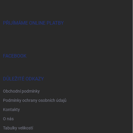
n
p
k
í
a
y
t
v
ý
í
PŘIJÍMÁME ONLINE PLATBY
p
i
s
u
FACEBOOK
DŮLEŽITÉ ODKAZY
Obchodní podmínky
Podmínky ochrany osobních údajů
Kontakty
O nás
Tabulky velikostí