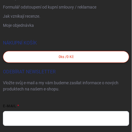
Formulář odstoupení od kupní smlouvy / reklamace
Jak vznikají recenze.
Moje objednávka
NÁKUPNÍ KOŠÍK
0
ks /
0 Kč
ODEBÍRAT NEWSLETTER
Vložte svůj e-mail a my vám budeme zasílat informace o nových
produktech na našem e-shopu.
E-MAIL