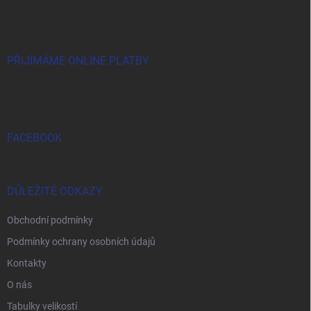
á
p
a
t
í
PŘIJÍMÁME ONLINE PLATBY
FACEBOOK
DŮLEŽITÉ ODKAZY
Obchodní podmínky
Podmínky ochrany osobních údajů
Kontakty
O nás
Tabulky velikostí