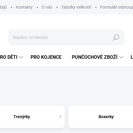
dajů
Kontakty
O nás
Tabulky velikostí
Formulář odstoup
Hledat
RO DĚTI
PRO KOJENCE
PUNČOCHOVÉ ZBOŽÍ
Trenýrky
Boxerky