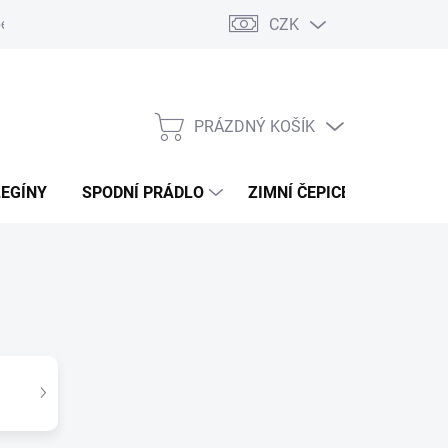
CZK
ení od kupní smlouvy / reklamace
Jak vznikají recenze.
Moje ob
PRÁZDNÝ KOŠÍK
NÁKUPNÍ
KOŠÍK
LEGÍNY
SPODNÍ PRÁDLO
ZIMNÍ ČEPICE
DÁRKO