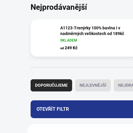
Nejprodávanější
A1123-Trenýrky 100% bavlna i v
nadměrných velikostech od 189kč
SKLADEM
249 Kč
od
Ř
a
DOPORUČUJEME
NEJLEVNĚJŠÍ
NEJDRA
z
e
n
í
OTEVŘÍT FILTR
p
r
V
o