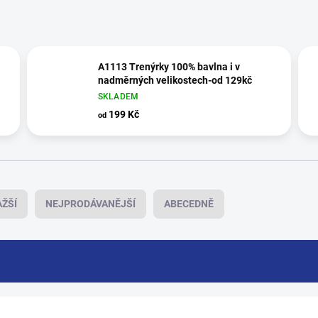
A1113 Trenýrky 100% bavlna i v
nadměrných velikostech-od 129kč
SKLADEM
199 Kč
od
ŽŠÍ
NEJPRODÁVANĚJŠÍ
ABECEDNĚ