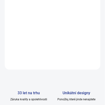
VELIKOST
MŮŽEME DORUČIT DO:
ZVOLTE VARIANTU
−
+
Přidat do košíku
Luxusní boxerky od světové značky Cornette. Limitovaná edice
pro letošní Vánoce. Nabídka platí do vyprodání zásob!
ZEPTAT SE
33 let na trhu
Unikátní designy
Záruka kvality a spolehlivosti
Ponožky, které jinde nenajdete