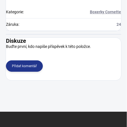
Kategorie
:
Boxerky Cornette
Záruka
:
24
Diskuze
Buďte první, kdo napíše příspěvek k této položce.
Přidat komentář
Z
á
p