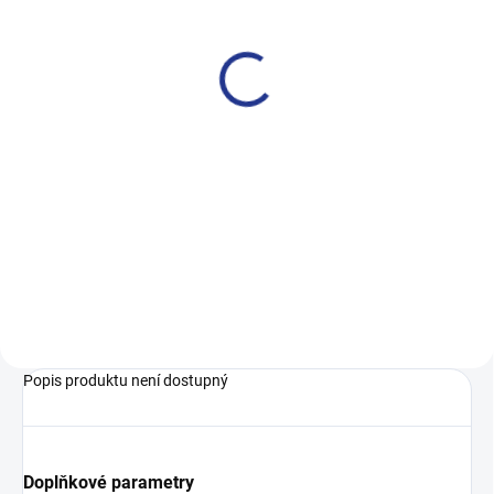
Boxerky od 199kč -
A1711
349 Kč
od
Detail
výhodné balení 5kusů výhodné
balení 3kusů Pánské boxerky v té
nejvyšší kvalitě a moderním
střihu, který ti sedne. Správná
volba pro každodenní nošení.
Různé modní vzory ....
Popis produktu není dostupný
Doplňkové parametry