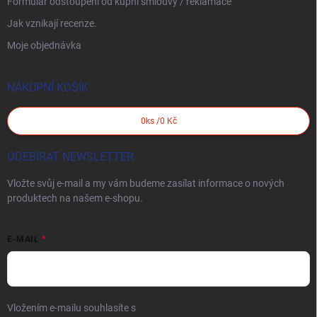
Formulář odstoupení od kupní smlouvy / reklamace
Jak vznikají recenze.
Moje objednávka
NÁKUPNÍ KOŠÍK
0
ks /
0 Kč
ODEBÍRAT NEWSLETTER
Vložte svůj e-mail a my vám budeme zasílat informace o nových
produktech na našem e-shopu.
E-MAIL
Vložením e-mailu souhlasíte s
podmínkami ochrany osobních údajů