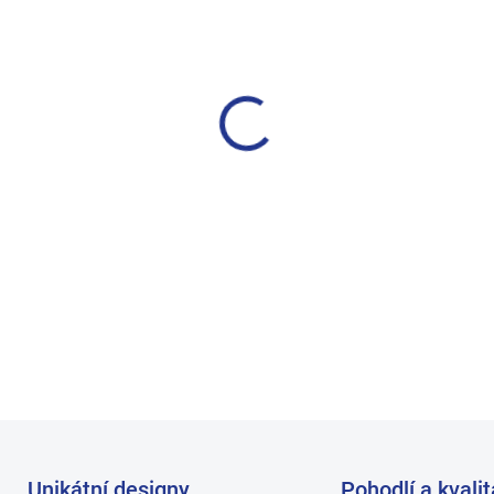
BARVA
VELIKOST
MŮŽEME DORUČIT DO:
ZVOLTE
−
+
Luxusní boxerky od světové z
Vánoce. Nabídka platí do vy
Unikátní designy
Pohodlí a kvalit