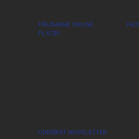
Z
á
p
a
PŘIJÍMÁME ONLINE
FAC
t
PLATBY
í
ODEBÍRAT NEWSLETTER