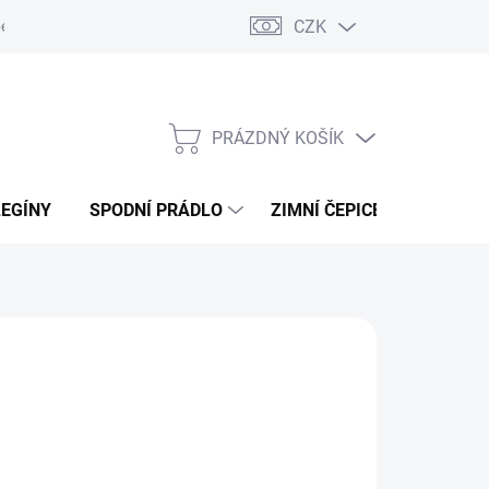
CZK
ení od kupní smlouvy / reklamace
Jak vznikají recenze.
Moje ob
PRÁZDNÝ KOŠÍK
NÁKUPNÍ
KOŠÍK
LEGÍNY
SPODNÍ PRÁDLO
ZIMNÍ ČEPICE
DÁRKO