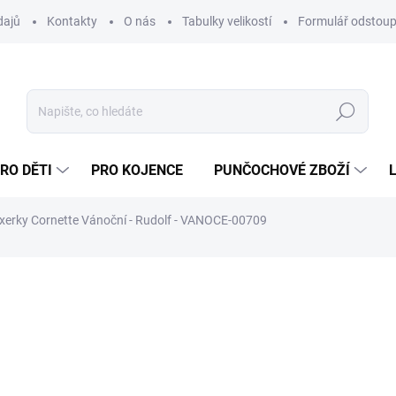
dajů
Kontakty
O nás
Tabulky velikostí
Formulář odstoup
Hledat
RO DĚTI
PRO KOJENCE
PUNČOCHOVÉ ZBOŽÍ
xerky Cornette Vánoční - Rudolf - VANOCE-00709
NAČKA:
HOZA
319 Kč
263,64 Kč bez DPH
Měrná
ZVOLTE VARIANTU
cena: