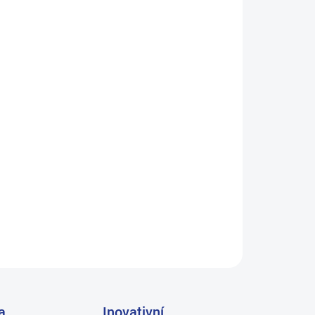
 VARIANTU
Přidat do košíku
načky Cornette. Limitovaná edice pro letošní
prodání zásob!
ZEPTAT SE
a
Inovativní