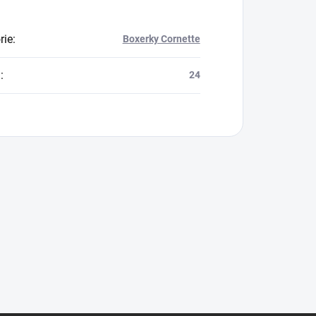
rie
:
Boxerky Cornette
a
:
24