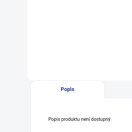
349 Kč
od
Detail
výhodné balení 5kusů výhodné
balení 3kusů Pánské boxerky v té
nejvyšší kvalitě a moderním
střihu, který ti sedne. Správná
volba pro každodenní nošení.
Různé modní vzory ....
Popis
Popis produktu není dostupný