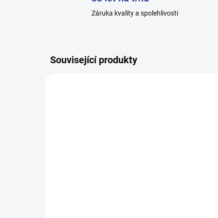
Záruka kvality a spolehlivosti
Související produkty
A1711_0
SKLADEM 2
(5 KS)
Boxerky od 199kč -
A1711