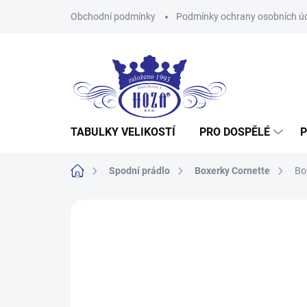
Přejít
Obchodní podmínky
Podmínky ochrany osobních ú
na
obsah
TABULKY VELIKOSTÍ
PRO DOSPĚLÉ
P
Domů
Spodní prádlo
Boxerky Cornette
Bo
Neohodnoceno
Podrobnosti hodnocení
Z