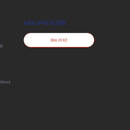
NÁKUPNÍ KOŠÍK
0
ks /
0 Kč
jů
mlouvy