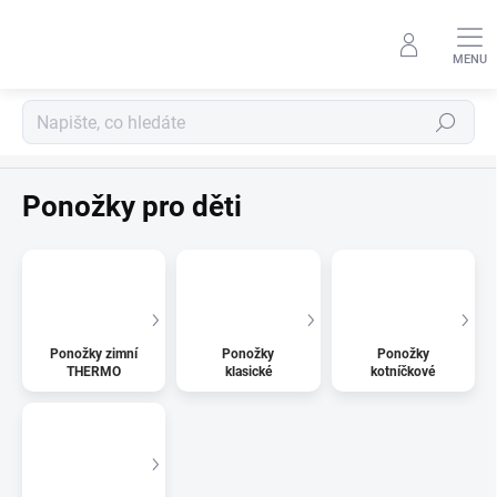
Přejít
na
obsah
Hledat
Domů
Ponožky pro děti
Ponožky zimní
Ponožky
Ponožky
THERMO
klasické
kotníčkové