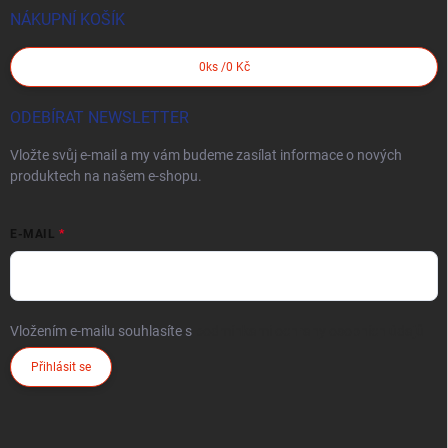
NÁKUPNÍ KOŠÍK
0
ks /
0 Kč
ODEBÍRAT NEWSLETTER
Vložte svůj e-mail a my vám budeme zasílat informace o nových
produktech na našem e-shopu.
E-MAIL
Vložením e-mailu souhlasíte s
podmínkami ochrany osobních údajů
Přihlásit se