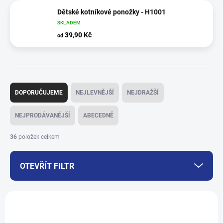
Dětské kotníkové ponožky - H1001
SKLADEM
39,90 Kč
od
Ř
a
DOPORUČUJEME
NEJLEVNĚJŠÍ
NEJDRAŽŠÍ
z
e
NEJPRODÁVANĚJŠÍ
ABECEDNĚ
n
í
36
položek celkem
p
r
OTEVŘÍT FILTR
o
d
u
V
k
ý
t
p
ů