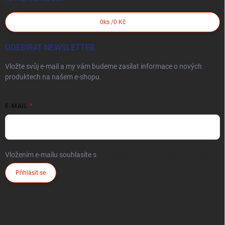
0
ks /
0 Kč
ODEBÍRAT NEWSLETTER
Vložte svůj e-mail a my vám budeme zasílat informace o nových
produktech na našem e-shopu.
E-MAIL
Vložením e-mailu souhlasíte s
podmínkami ochrany osobních údajů
Přihlásit se