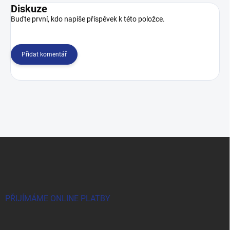
Diskuze
Buďte první, kdo napíše příspěvek k této položce.
Přidat komentář
Z
á
p
a
t
í
PŘIJÍMÁME ONLINE PLATBY