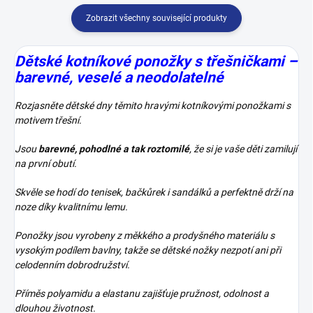
Zobrazit všechny související produkty
Dětské kotníkové ponožky s třešničkami –
barevné, veselé a neodolatelné
Rozjasněte dětské dny těmito hravými kotníkovými ponožkami s
motivem třešní.
Jsou
barevné, pohodlné a tak roztomilé
, že si je vaše děti zamilují
na první obutí.
Skvěle se hodí do tenisek, bačkůrek i sandálků a perfektně drží na
noze díky kvalitnímu lemu.
Ponožky jsou vyrobeny z měkkého a prodyšného materiálu s
vysokým podílem bavlny, takže se dětské nožky nezpotí ani při
celodenním dobrodružství.
Příměs polyamidu a elastanu zajišťuje pružnost, odolnost a
dlouhou životnost.