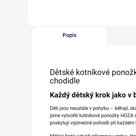
díky
každý den. Pejsek na nožkách pro
radost a styl. Veselé kroky s...
Popis
Dětské kotníkové ponožk
chodidle
Každý dětský krok jako v 
Děti jsou neustále v pohybu – běhají, ská
jsme vytvořili kotníkové ponožky HOZA s
poskytují výjimečné pohodlí při každém 