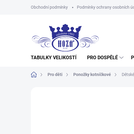
Přejít
Obchodní podmínky
Podmínky ochrany osobních ú
na
obsah
TABULKY VELIKOSTÍ
PRO DOSPĚLÉ
P
Domů
Pro děti
Ponožky kotníčkové
Dětské
Neohodnoceno
Podrobnosti hodnocení
Z