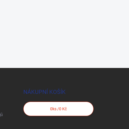
NÁKUPNÍ KOŠÍK
0
ks /
0 Kč
jů