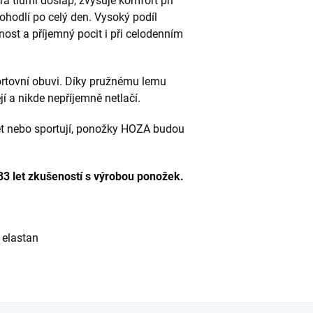
rá tlumí došlap, zvyšuje komfort při
hodlí po celý den. Vysoký podíl
nost a příjemný pocit i při celodenním
sportovní obuvi. Díky pružnému lemu
jí a nikde nepříjemně netlačí.
výlet nebo sportují, ponožky HOZA budou
33 let zkušeností s výrobou ponožek.
 elastan