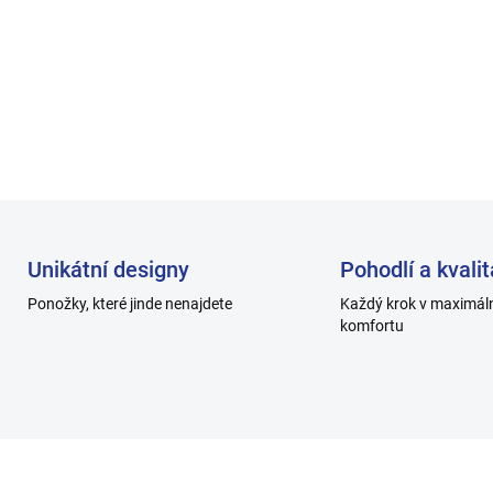
✔ perfektně drží na noze a ne
✔ ideální do tenisek i sporto
✔ kvalitní zpracování s dlou
DETAILNÍ INFORMACE
Unikátní designy
Pohodlí a kvalit
Ponožky, které jinde nenajdete
Každý krok v maximál
komfortu
H1203_4
H10