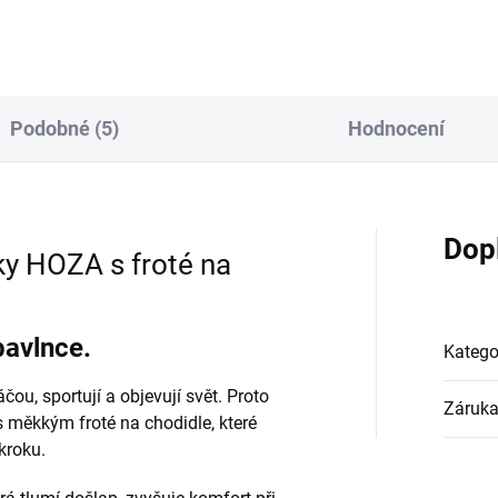
 ABS...
Podobné (5)
Hodnocení
Dop
y HOZA s froté na
bavlnce.
Katego
čou, sportují a objevují svět. Proto
Záruk
 měkkým froté na chodidle, které
kroku.