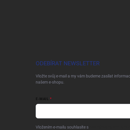
ODEBÍRAT NEWSLETTER
Vložte svůj e-mail a my vám budeme zasílat informa
našem e-shopu.
E-MAIL
Vložením e-mailu souhlasíte s
podmínkami ochrany o