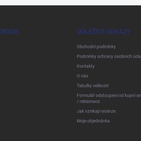
EBOOK
DŮLEŽITÉ ODKAZY
Obchodní podmínky
Podmínky ochrany osobních úda
Kontakty
O nás
Tabulky velikostí
Formulář odstoupení od kupní s
/ reklamace
Jak vznikají recenze.
Moje objednávka