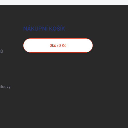
NÁKUPNÍ KOŠÍK
0
ks /
0 Kč
jů
mlouvy