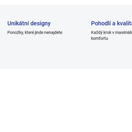
Unikátní designy
Pohodlí a kvalit
Ponožky, které jinde nenajdete
Každý krok v maximál
komfortu
H1203_4
H10