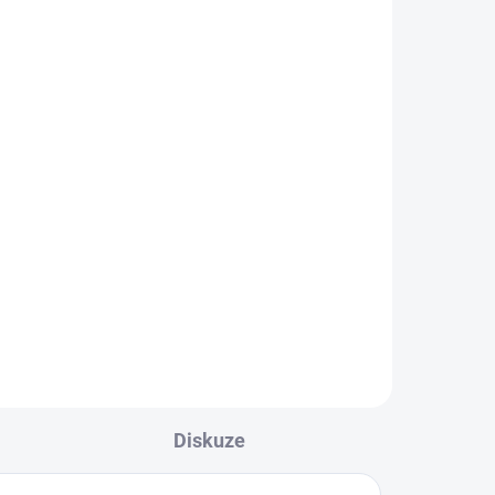
ADEM
ák
l
čků:
enu,
iďte
pár
Diskuze