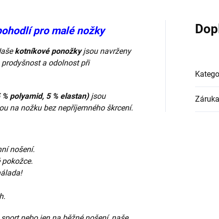
Dop
pohodlí pro malé nožky
 Naše
kotníkové ponožky
jsou navrženy
 prodyšnost a odolnost při
Katego
 % polyamid, 5 % elastan)
jsou
Záruk
nou na nožku bez nepříjemného škrcení.
ní nošení.
 pokožce.
nálada!
h.
 sport nebo jen na běžné nošení, naše