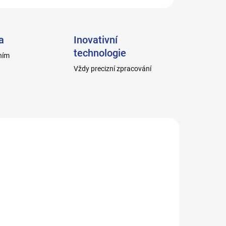
a
Inovativní
technologie
ním
Vždy precizní zpracování
05_0