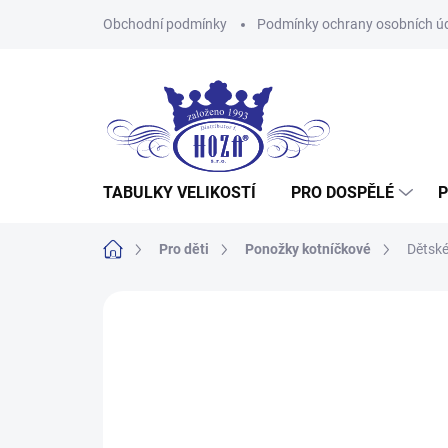
Přejít
Obchodní podmínky
Podmínky ochrany osobních ú
na
obsah
TABULKY VELIKOSTÍ
PRO DOSPĚLÉ
P
Domů
Pro děti
Ponožky kotníčkové
Dětské
Neohodnoceno
Podrobnosti hodnocení
Z