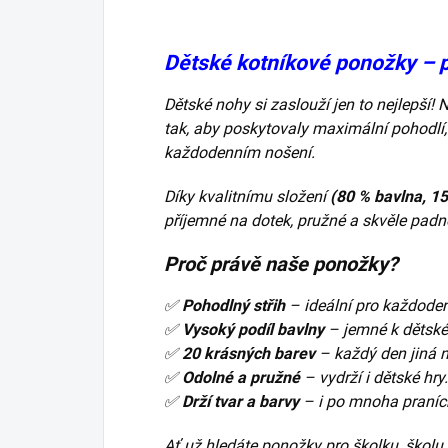
Dětské kotníkové ponožky – 
Dětské nohy si zaslouží jen to nejlepší!
tak, aby poskytovaly maximální pohodlí,
každodenním nošení.
Díky kvalitnímu složení
(80 % bavlna, 15
příjemné na dotek, pružné a skvěle pad
Proč právě naše ponožky?
✅
Pohodlný střih
– ideální pro každoden
✅
Vysoký podíl bavlny
– jemné k dětské
✅
20 krásných barev
– každý den jiná 
✅
Odolné a pružné
– vydrží i dětské hry.
✅
Drží tvar a barvy
– i po mnoha praníc
Ať už hledáte ponožky pro školku, školu,