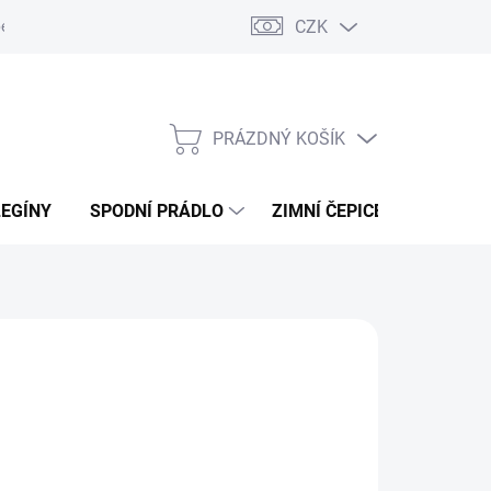
CZK
ení od kupní smlouvy / reklamace
Jak vznikají recenze.
Moje ob
PRÁZDNÝ KOŠÍK
NÁKUPNÍ
KOŠÍK
LEGÍNY
SPODNÍ PRÁDLO
ZIMNÍ ČEPICE
DÁRKO