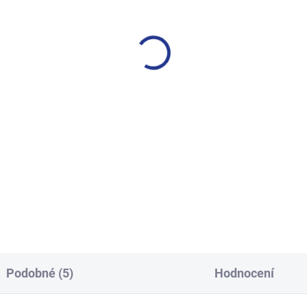
MOMENTÁLNĚ NEDOSTUPNÉ
SKL
tské ponožky ABS
Dětské kotníkové tučn
202
od 69kč-H1005
99 Kč
89 Kč
od
Detail
Detai
 – ponožky, co zahřejí i v
Výhodná cena při odběru balí
ětší zimě. Měkké, teplé,
Pořiďte si 5 párů za skvělou c
pečné – perfektní ponožky pro
a pár vás vyjde na 79 Kč. Poř
 dítě. Hřejivý komfort pro
si 10 párů za skvělou cenu, a 
é dobrodruhy. Bezpečný krok
vás...
 ABS...
Podobné (5)
Hodnocení