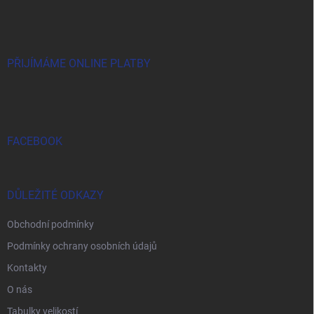
á
p
a
t
í
PŘIJÍMÁME ONLINE PLATBY
FACEBOOK
DŮLEŽITÉ ODKAZY
Obchodní podmínky
Podmínky ochrany osobních údajů
Kontakty
O nás
Tabulky velikostí