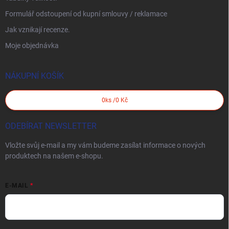
Formulář odstoupení od kupní smlouvy / reklamace
Jak vznikají recenze.
Moje objednávka
NÁKUPNÍ KOŠÍK
0
ks /
0 Kč
ODEBÍRAT NEWSLETTER
Vložte svůj e-mail a my vám budeme zasílat informace o nových
produktech na našem e-shopu.
E-MAIL