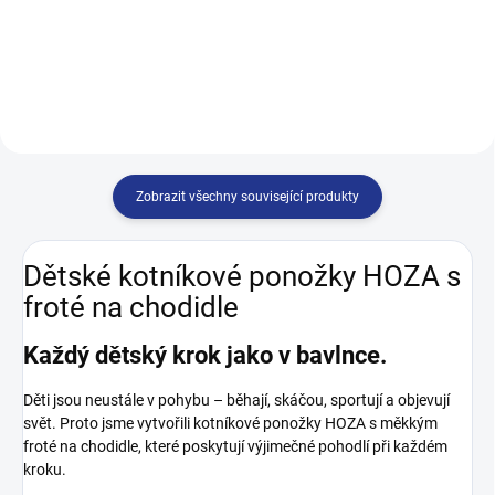
skvělou cenu, a pár vás...
malé dobrodruhy. Bezpečný krok
díky ABS...
Zobrazit všechny související produkty
Dětské kotníkové ponožky HOZA s
froté na chodidle
Každý dětský krok jako v bavlnce.
Děti jsou neustále v pohybu – běhají, skáčou, sportují a objevují
svět. Proto jsme vytvořili kotníkové ponožky HOZA s měkkým
froté na chodidle, které poskytují výjimečné pohodlí při každém
kroku.