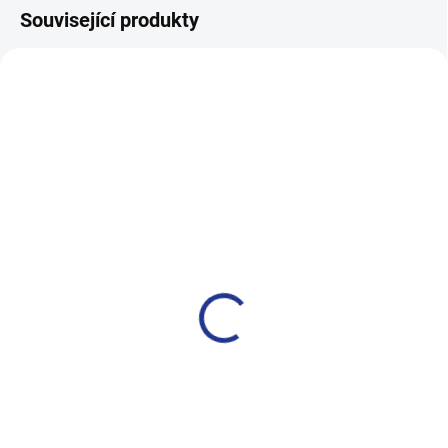
Související produkty
SKLADEM
MOMENTÁLNĚ NEDOSTUPNÉ
Dětské kotníkové tučnák
Dětské ponožky ABS
od 69kč-H1005
H1202
89 Kč
99 Kč
od
od
Detail
Detail
Výhodná cena při odběru
HOZA – ponožky, co zahřejí i v
balíčků: Pořiďte si 5 párů za
největší zimě. Měkké, teplé,
skvělou cenu, a pár vás vyjde na
bezpečné – perfektní ponožky pro
79 Kč. Pořiďte si 10 párů za
vaše dítě. Hřejivý komfort pro