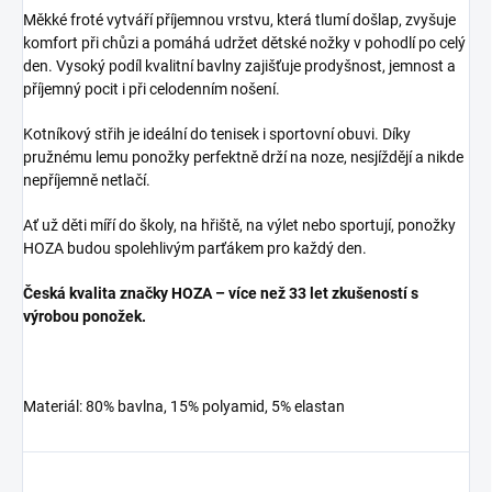
Měkké froté vytváří příjemnou vrstvu, která tlumí došlap, zvyšuje
komfort při chůzi a pomáhá udržet dětské nožky v pohodlí po celý
den. Vysoký podíl kvalitní bavlny zajišťuje prodyšnost, jemnost a
příjemný pocit i při celodenním nošení.
Kotníkový střih je ideální do tenisek i sportovní obuvi. Díky
pružnému lemu ponožky perfektně drží na noze, nesjíždějí a nikde
nepříjemně netlačí.
Ať už děti míří do školy, na hřiště, na výlet nebo sportují, ponožky
HOZA budou spolehlivým parťákem pro každý den.
Česká kvalita značky HOZA – více než 33 let zkušeností s
výrobou ponožek.
Materiál: 80% bavlna, 15% polyamid, 5% elastan