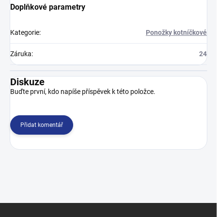
Doplňkové parametry
Kategorie
:
Ponožky kotníčkové
Záruka
:
24
Diskuze
Buďte první, kdo napíše příspěvek k této položce.
Přidat komentář
Z