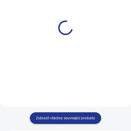
Dětské kotníkové tučnák
Dětské ponožky ABS
od 69kč-H1005
H1202
89 Kč
99 Kč
od
od
Detail
Detail
Výhodná cena při odběru
HOZA – ponožky, co zahřejí i v
balíčků: Pořiďte si 5 párů za
největší zimě. Měkké, teplé,
skvělou cenu, a pár vás vyjde na
bezpečné – perfektní ponožky pro
79 Kč. Pořiďte si 10 párů za
vaše dítě. Hřejivý komfort pro
skvělou cenu, a pár vás...
malé dobrodruhy. Bezpečný krok
díky ABS...
Zobrazit všechny související produkty