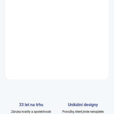
✔ pružný lem bez nepříjemného škrcení
✔ ideální do tenisek i sportovní obuvi
česká kvalita značky HOZA s více než 33 lety
✔
zkušeností.
DETAILNÍ INFORMACE
ZEPTAT SE
33 let na trhu
Unikátní designy
Záruka kvality a spolehlivosti
Ponožky, které jinde nenajdete