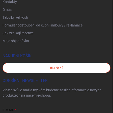
Kontakty
O nás
Tabulky velikostí
Formulář odstoupení od kupní smlouvy / reklamace
Jak vznikají recenze.
Moje objednávka
NÁKUPNÍ KOŠÍK
0
ks /
0 Kč
ODEBÍRAT NEWSLETTER
Vložte svůj e-mail a my vám budeme zasílat informace o nových
produktech na našem e-shopu.
E-MAIL