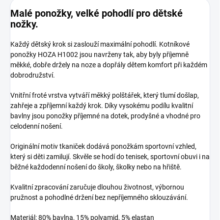
Malé ponožky, velké pohodlí pro dětské
nožky.
Každý dětský krok si zaslouží maximální pohodlí. Kotníkové
ponožky HOZA H1002 jsou navrženy tak, aby byly příjemně
měkké, dobře držely na noze a dopřály dětem komfort při každém
dobrodružství.
Vnitřní froté vrstva vytváří měkký polštářek, který tlumí došlap,
zahřeje a zpříjemní každý krok. Díky vysokému podílu kvalitní
bavlny jsou ponožky příjemné na dotek, prodyšné a vhodné pro
celodenní nošení.
Originální motiv tkaniček dodává ponožkám sportovní vzhled,
který si děti zamilují. Skvěle se hodí do tenisek, sportovní obuvi i na
běžné každodenní nošení do školy, školky nebo na hřiště.
Kvalitní zpracování zaručuje dlouhou životnost, výbornou
pružnost a pohodlné držení bez nepříjemného sklouzávání.
Materiál: 80% bavlna, 15% polyamid, 5% elastan