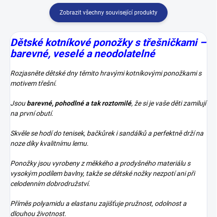
Zobrazit všechny související produkty
Dětské kotníkové ponožky s třešničkami –
barevné, veselé a neodolatelné
Rozjasněte dětské dny těmito hravými kotníkovými ponožkami s
motivem třešní.
Jsou
barevné, pohodlné a tak roztomilé
, že si je vaše děti zamilují
na první obutí.
Skvěle se hodí do tenisek, bačkůrek i sandálků a perfektně drží na
noze díky kvalitnímu lemu.
Ponožky jsou vyrobeny z měkkého a prodyšného materiálu s
vysokým podílem bavlny, takže se dětské nožky nezpotí ani při
celodenním dobrodružství.
Příměs polyamidu a elastanu zajišťuje pružnost, odolnost a
dlouhou životnost.