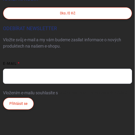
0
ks /
0 Kč
ODEBÍRAT NEWSLETTER
Vložte svůj e-mail a my vám budeme zasílat informace o nových
produktech na našem e-shopu.
E-MAIL
Vložením e-mailu souhlasíte s
podmínkami ochrany osobních údajů
Přihlásit se