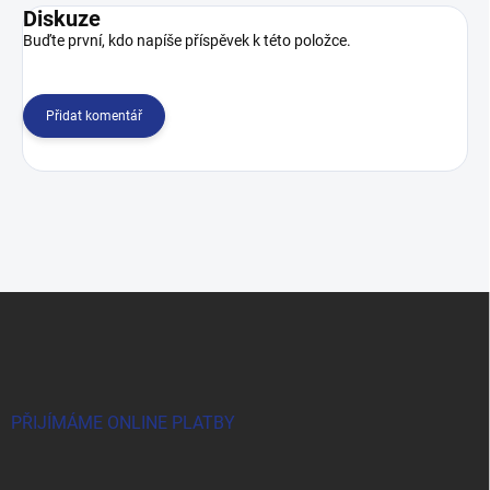
Diskuze
Buďte první, kdo napíše příspěvek k této položce.
Přidat komentář
Z
á
p
a
t
í
PŘIJÍMÁME ONLINE PLATBY