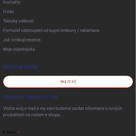
Kontakty
O nás
Tabulky velikostí
Formulář odstoupení od kupní smlouvy / reklamace
Jak vznikají recenze.
Moje objednávka
NÁKUPNÍ KOŠÍK
0
ks /
0 Kč
ODEBÍRAT NEWSLETTER
Vložte svůj e-mail a my vám budeme zasílat informace o nových
produktech na našem e-shopu.
E-MAIL