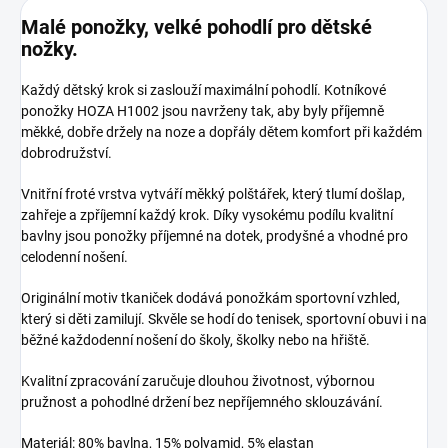
Malé ponožky, velké pohodlí pro dětské
nožky.
Každý dětský krok si zaslouží maximální pohodlí. Kotníkové
ponožky HOZA H1002 jsou navrženy tak, aby byly příjemně
měkké, dobře držely na noze a dopřály dětem komfort při každém
dobrodružství.
Vnitřní froté vrstva vytváří měkký polštářek, který tlumí došlap,
zahřeje a zpříjemní každý krok. Díky vysokému podílu kvalitní
bavlny jsou ponožky příjemné na dotek, prodyšné a vhodné pro
celodenní nošení.
Originální motiv tkaniček dodává ponožkám sportovní vzhled,
který si děti zamilují. Skvěle se hodí do tenisek, sportovní obuvi i na
běžné každodenní nošení do školy, školky nebo na hřiště.
Kvalitní zpracování zaručuje dlouhou životnost, výbornou
pružnost a pohodlné držení bez nepříjemného sklouzávání.
Materiál: 80% bavlna, 15% polyamid, 5% elastan