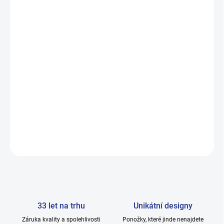
✔ pružný lem bez nepříjemného škrcení
✔ ideální do tenisek i sportovní obuvi
česká kvalita značky HOZA s více než 33 lety
✔
zkušeností.
DETAILNÍ INFORMACE
ZEPTAT SE
33 let na trhu
Unikátní designy
Záruka kvality a spolehlivosti
Ponožky, které jinde nenajdete