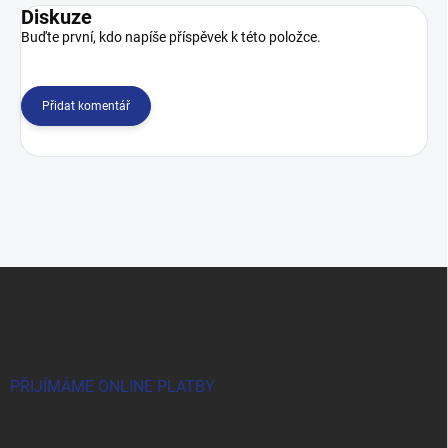
Diskuze
Buďte první, kdo napíše příspěvek k této položce.
Přidat komentář
Z
á
p
a
t
í
PŘIJÍMÁME ONLINE PLATBY