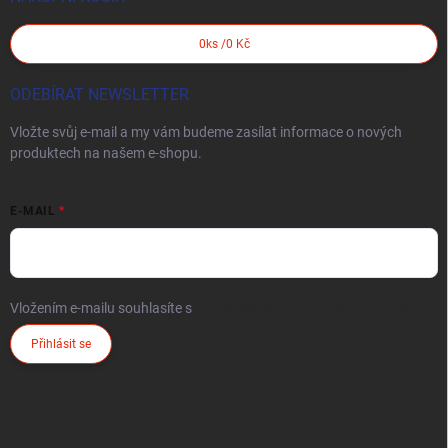
0
ks /
0 Kč
ODEBÍRAT NEWSLETTER
Vložte svůj e-mail a my vám budeme zasílat informace o nových
produktech na našem e-shopu.
E-MAIL
Vložením e-mailu souhlasíte s
podmínkami ochrany osobních údajů
Přihlásit se