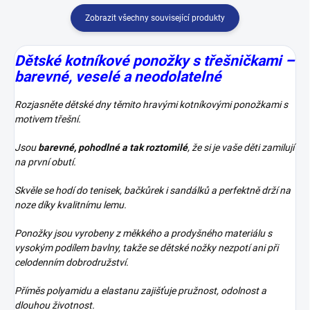
Zobrazit všechny související produkty
Dětské kotníkové ponožky s třešničkami –
barevné, veselé a neodolatelné
Rozjasněte dětské dny těmito hravými kotníkovými ponožkami s
motivem třešní.
Jsou
barevné, pohodlné a tak roztomilé
, že si je vaše děti zamilují
na první obutí.
Skvěle se hodí do tenisek, bačkůrek i sandálků a perfektně drží na
noze díky kvalitnímu lemu.
Ponožky jsou vyrobeny z měkkého a prodyšného materiálu s
vysokým podílem bavlny, takže se dětské nožky nezpotí ani při
celodenním dobrodružství.
Příměs polyamidu a elastanu zajišťuje pružnost, odolnost a
dlouhou životnost.