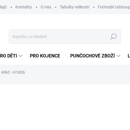
dajů
Kontakty
O nás
Tabulky velikostí
Formulář odstoup
Hledat
RO DĚTI
PRO KOJENCE
PUNČOCHOVÉ ZBOŽÍ
d 49kč - H1806
NAČKA:
HOZA
245 Kč
202,48 Kč bez DPH
Měrná
cena:
ZVOLTE VARIANTU