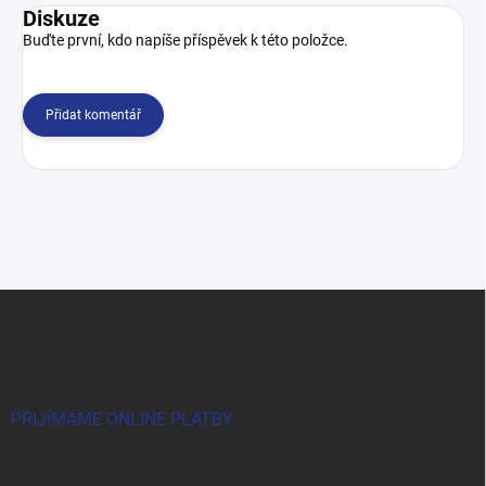
Diskuze
Buďte první, kdo napíše příspěvek k této položce.
Přidat komentář
Z
á
p
a
t
í
PŘIJÍMÁME ONLINE PLATBY