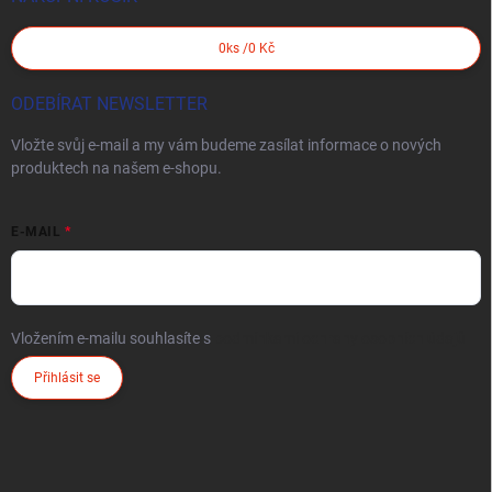
0
ks /
0 Kč
ODEBÍRAT NEWSLETTER
Vložte svůj e-mail a my vám budeme zasílat informace o nových
produktech na našem e-shopu.
E-MAIL
Vložením e-mailu souhlasíte s
podmínkami ochrany osobních údajů
Přihlásit se