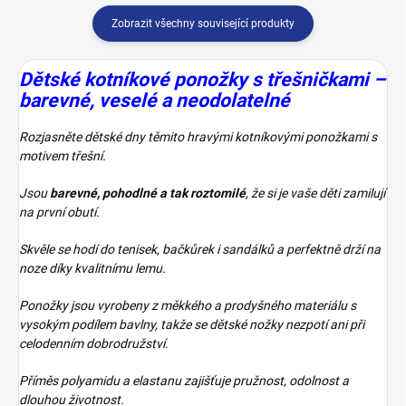
Zobrazit všechny související produkty
Dětské kotníkové ponožky s třešničkami –
barevné, veselé a neodolatelné
Rozjasněte dětské dny těmito hravými kotníkovými ponožkami s
motivem třešní.
Jsou
barevné, pohodlné a tak roztomilé
, že si je vaše děti zamilují
na první obutí.
Skvěle se hodí do tenisek, bačkůrek i sandálků a perfektně drží na
noze díky kvalitnímu lemu.
Ponožky jsou vyrobeny z měkkého a prodyšného materiálu s
vysokým podílem bavlny, takže se dětské nožky nezpotí ani při
celodenním dobrodružství.
Příměs polyamidu a elastanu zajišťuje pružnost, odolnost a
dlouhou životnost.