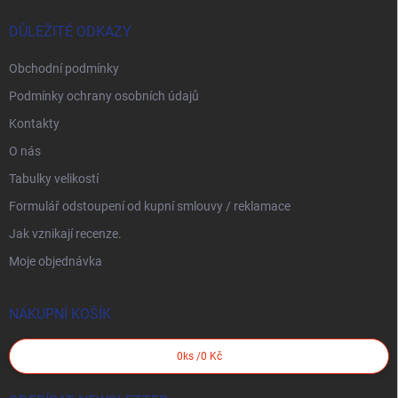
DŮLEŽITÉ ODKAZY
Obchodní podmínky
Podmínky ochrany osobních údajů
Kontakty
O nás
Tabulky velikostí
Formulář odstoupení od kupní smlouvy / reklamace
Jak vznikají recenze.
Moje objednávka
NÁKUPNÍ KOŠÍK
0
ks /
0 Kč