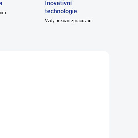
a
Inovativní
technologie
ním
Vždy precizní zpracování
1_10
H011-F-2
ADEM
SKLADEM
A
Pánské ponožky HOZA
hladké, 100% bavlna -