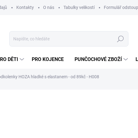
dajů
Kontakty
O nás
Tabulky velikostí
Formulář odstoup
Hledat
RO DĚTI
PRO KOJENCE
PUNČOCHOVÉ ZBOŽÍ
dkolenky HOZA hladké s elastanem - od 89kč - H008
NAČKA:
HOZA
od
139 Kč
od
114,88 Kč
bez DPH
Měrná
cena:
ZVOLTE VARIANTU