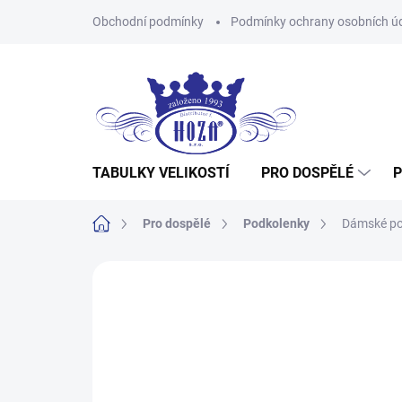
Přejít
Obchodní podmínky
Podmínky ochrany osobních ú
na
obsah
TABULKY VELIKOSTÍ
PRO DOSPĚLÉ
P
Domů
Pro dospělé
Podkolenky
Dámské po
Neohodnoceno
Podrobnosti hodnocení
Z