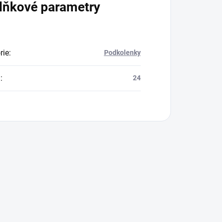
lňkové parametry
rie
:
Podkolenky
a
:
24