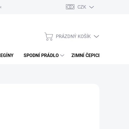
CZK
ení od kupní smlouvy / reklamace
Jak vznikají recenze.
Moje ob
PRÁZDNÝ KOŠÍK
NÁKUPNÍ
KOŠÍK
LEGÍNY
SPODNÍ PRÁDLO
ZIMNÍ ČEPICE
DÁRKO