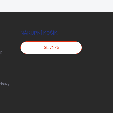
NÁKUPNÍ KOŠÍK
0
ks /
0 Kč
jů
mlouvy