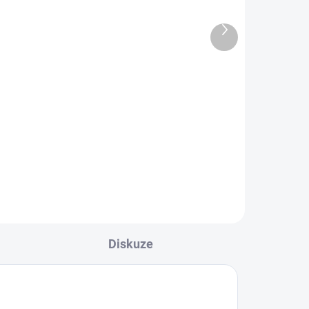
šedý balíček - H011F
79,90 Kč
od
Další
produkt
Detail
l
Ponožky, které patří na nohy!
STOP ekzémy a plísně Nabízejí
pohodlí a zdraví pro vaše nohy –
y,
Díky 100% bavlně jsou měkké,
en.
prodyšné a přirozeně chrání vaše
 na
nohy před...
 a
Diskuze