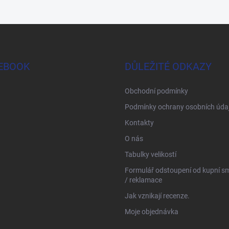
EBOOK
DŮLEŽITÉ ODKAZY
Obchodní podmínky
Podmínky ochrany osobních úda
Kontakty
O nás
Tabulky velikostí
Formulář odstoupení od kupní s
/ reklamace
Jak vznikají recenze.
Moje objednávka