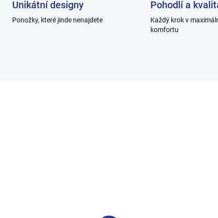
Unikátní designy
Pohodlí a kvalit
Ponožky, které jinde nenajdete
Každý krok v maximál
komfortu
H002-C_0
H00
SKLADEM
SKL
mské ponožky
Dámské ponožky HOZ
avotní, 100% bavlna -
hladké, 100% bavlna -