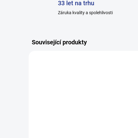
33 let na trhu
Záruka kvality a spolehlivosti
Související produkty
H014-C_2
SKLADEM
Pánské ponožky
Dá
zdravotní, 100% bavlna -
zdr