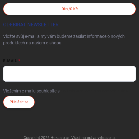
0
ks /
0 Kč
ODEBÍRAT NEWSLETTER
Vložte svůj e-mail a my vám budeme zasílat informace o nových
produktech na našem e-shopu.
E-MAIL
Vložením e-mailu souhlasíte s
podmínkami ochrany osobních údajů
Přihlásit se
Copyright 2026
Hozasro.cz
. Všechna práva vyhrazena.