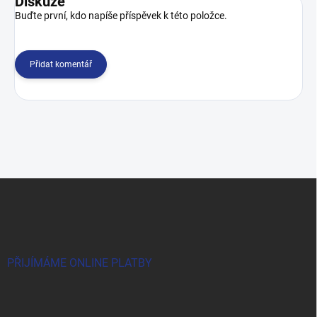
Diskuze
Buďte první, kdo napíše příspěvek k této položce.
Přidat komentář
Z
á
p
a
t
í
PŘIJÍMÁME ONLINE PLATBY