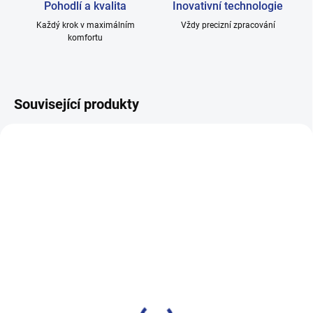
Pohodlí a kvalita
Inovativní technologie
Každý krok v maximálním
Vždy precizní zpracování
komfortu
Související produkty
SKLADEM
SKLADEM
Dámské ponožky
Pánské ponožky hladké,
zdravotní, 100% bavlna -
100% bavlna - tmavě
bílé - H002-C
modré 5 párů - H011-D