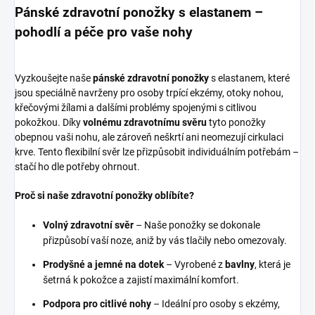
Pánské zdravotní ponožky s elastanem –
pohodlí a péče pro vaše nohy
Vyzkoušejte naše
pánské zdravotní ponožky
s elastanem, které
jsou speciálně navrženy pro osoby trpící ekzémy, otoky nohou,
křečovými žílami a dalšími problémy spojenými s citlivou
pokožkou. Díky
volnému zdravotnímu svěru
tyto ponožky
obepnou vaši nohu, ale zároveň neškrtí ani neomezují cirkulaci
krve. Tento flexibilní svěr lze přizpůsobit individuálním potřebám –
stačí ho dle potřeby ohrnout.
Proč si naše zdravotní ponožky oblíbíte?
Volný zdravotní svěr
– Naše ponožky se dokonale
přizpůsobí vaší noze, aniž by vás tlačily nebo omezovaly.
Prodyšné a jemné na dotek
– Vyrobené z
bavlny
, která je
šetrná k pokožce a zajistí maximální komfort.
Podpora pro citlivé nohy
– Ideální pro osoby s ekzémy,