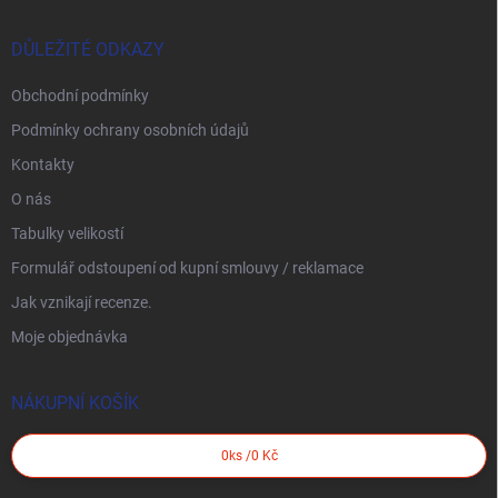
DŮLEŽITÉ ODKAZY
Obchodní podmínky
Podmínky ochrany osobních údajů
Kontakty
O nás
Tabulky velikostí
Formulář odstoupení od kupní smlouvy / reklamace
Jak vznikají recenze.
Moje objednávka
NÁKUPNÍ KOŠÍK
0
ks /
0 Kč