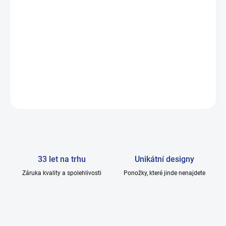
nebo jiné problémy spojenými s citlivými nohami.
Osvěžte své nohy s ponožkami, které vám nabídnou komfort,
jaký jste nikdy nezažili.
DETAILNÍ INFORMACE
ZEPTAT SE
33 let na trhu
Unikátní designy
Záruka kvality a spolehlivosti
Ponožky, které jinde nenajdete