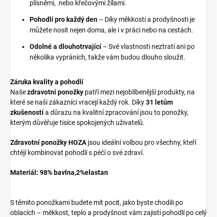
plísněmi, nebo křečovými žílami.
Pohodlí pro každý den
– Díky měkkosti a prodyšnosti je
můžete nosit nejen doma, ale i v práci nebo na cestách.
Odolné a dlouhotrvající
– Své vlastnosti neztratí ani po
několika vypráních, takže vám budou dlouho sloužit.
Záruka kvality a pohodlí
Naše
zdravotní ponožky
patří mezi nejoblíbenější produkty, na
které se naši zákazníci vracejí každý rok. Díky
31 letům
zkušeností
a důrazu na kvalitní zpracování jsou to ponožky,
kterým důvěřuje tisíce spokojených uživatelů.
Zdravotní ponožky HOZA
jsou ideální volbou pro všechny, kteří
chtějí kombinovat pohodlí s péčí o své zdraví.
Materiál: 98% bavlna,2%elastan
S těmito ponožkami budete mít pocit, jako byste chodili po
oblacích – měkkost, teplo a prodyšnost vám zajistí pohodlí po celý