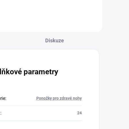
 na
Když pohodlí a kvalita nejsou na
 a
kompromis. Měkké, prodyšné a
šetrné k...
Diskuze
lňkové parametry
rie
:
Ponožky pro zdravé nohy
a
:
24