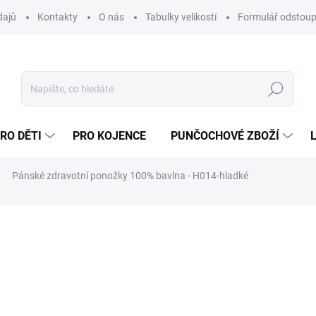
dajů
Kontakty
O nás
Tabulky velikostí
Formulář odstoup
Hledat
RO DĚTI
PRO KOJENCE
PUNČOCHOVÉ ZBOŽÍ
Pánské zdravotní ponožky 100% bavlna - H014-hladké
NAČKA:
HOZA
295 Kč
243,80 Kč bez DPH
Měrná
SKLADEM
cena: