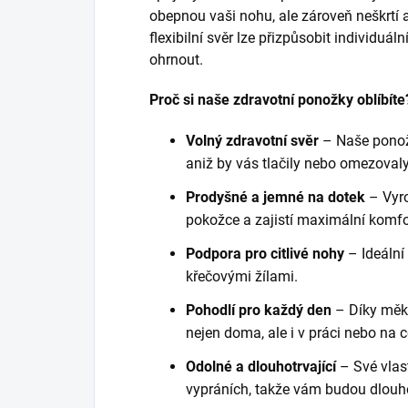
obepnou vaši nohu, ale zároveň neškrtí a
flexibilní svěr lze přizpůsobit individuá
ohrnout.
Proč si naše zdravotní ponožky oblíbíte
Volný zdravotní svěr
– Naše ponož
aniž by vás tlačily nebo omezovaly
Prodyšné a jemné na dotek
– Vyr
pokožce a zajistí maximální komfo
Podpora pro citlivé nohy
– Ideální
křečovými žílami.
Pohodlí pro každý den
– Díky měkk
nejen doma, ale i v práci nebo na 
Odolné a dlouhotrvající
– Své vlas
vypráních, takže vám budou dlouho