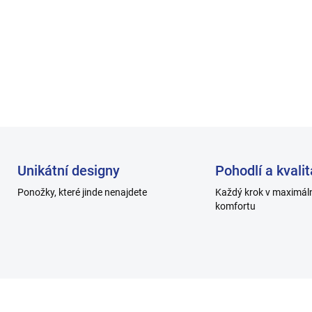
Výhodná cena při odběru ba
Pořiďte si mix balíček 5 pár
DETAILNÍ INFORMACE
Unikátní designy
Pohodlí a kvalit
Ponožky, které jinde nenajdete
Každý krok v maximál
komfortu
H002-C_0
H001-D-