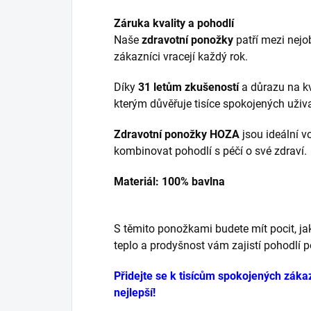
Záruka kvality a pohodlí
Naše
zdravotní ponožky
patří mezi nejo
zákazníci vracejí každý rok.
Díky
31 letům zkušeností
a důrazu na kv
kterým důvěřuje tisíce spokojených uživa
Zdravotní ponožky HOZA
jsou ideální v
kombinovat pohodlí s péčí o své zdraví.
Materiál: 100% bavlna
S těmito ponožkami budete mít pocit, ja
teplo a prodyšnost vám zajistí pohodlí p
Přidejte se k tisícům spokojených zák
nejlepší!