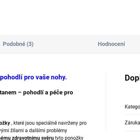
iálně navržené pro lidi, které
Když pohodlí a kvalita nejsou
í: ekzémy, zarudnutí kůže,
kompromis. Měkké, prodyšné
ní nohou , otoky...
šetrné k...
Podobné (3)
Hodnocení
a pohodlí pro vaše nohy.
Dop
tanem – pohodlí a péče pro
Katego
Záruk
nožky
, které jsou speciálně navrženy pro
vými žílami a dalšími problémy
nému zdravotnímu svěru
tyto ponožky