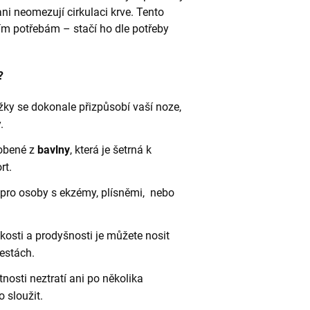
ni neomezují cirkulaci krve. Tento
lním potřebám – stačí ho dle potřeby
?
ky se dokonale přizpůsobí vaší noze,
.
obené z
bavlny
, která je šetrná k
rt.
 pro osoby s ekzémy, plísněmi, nebo
osti a prodyšnosti je můžete nosit
cestách.
tnosti neztratí ani po několika
 sloužit.