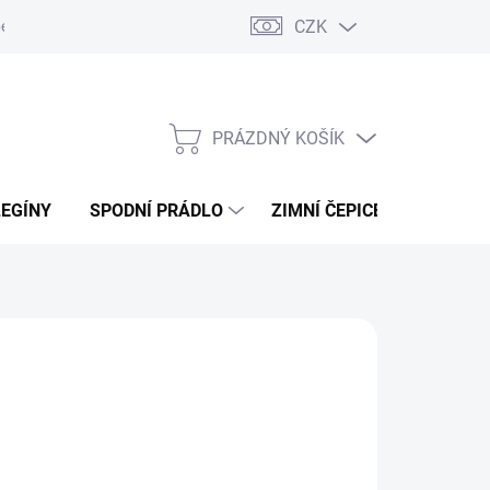
CZK
ení od kupní smlouvy / reklamace
Jak vznikají recenze.
Moje ob
PRÁZDNÝ KOŠÍK
NÁKUPNÍ
KOŠÍK
LEGÍNY
SPODNÍ PRÁDLO
ZIMNÍ ČEPICE
DÁRKO