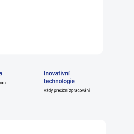
líčku mix:
ů za skvělou cenu.
ZEPTAT SE
a
Inovativní
technologie
ním
Vždy precizní zpracování
TM_0
H001-B_2