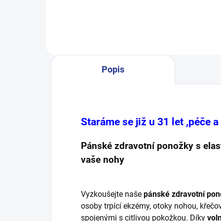
Díky 100% bavlně jsou měkké,
spec
prodyšné a přirozeně chrání vaše
tráp
nohy před...
plís
Popis
Staráme se již u 31 let ,péče 
Pánské zdravotní ponožky s elas
vaše nohy
Vyzkoušejte naše
pánské zdravotní po
osoby trpící ekzémy, otoky nohou, křečo
spojenými s citlivou pokožkou. Díky
vol