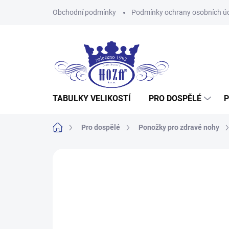
Přejít
Obchodní podmínky
Podmínky ochrany osobních ú
na
obsah
TABULKY VELIKOSTÍ
PRO DOSPĚLÉ
P
Domů
Pro dospělé
Ponožky pro zdravé nohy
Neohodnoceno
Podrobnosti hodnocení
Z