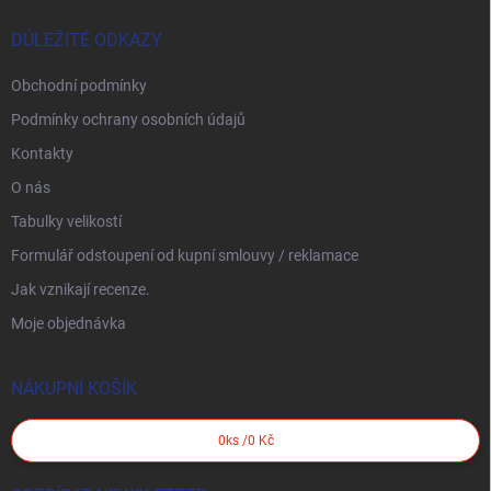
DŮLEŽITÉ ODKAZY
Obchodní podmínky
Podmínky ochrany osobních údajů
Kontakty
O nás
Tabulky velikostí
Formulář odstoupení od kupní smlouvy / reklamace
Jak vznikají recenze.
Moje objednávka
NÁKUPNÍ KOŠÍK
0
ks /
0 Kč