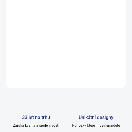
Jejich příjemné lemy a měkký bavlněný materiál poskytují komfort
po celý den.
Tento druh patří mezi nejprodávanější v České republice.
Výhodná cena při odběru balíčku mix:
Pořiďte si mix balíček 5 párů za skvělou cenu.
DETAILNÍ INFORMACE
ZEPTAT SE
33 let na trhu
Unikátní designy
Záruka kvality a spolehlivosti
Ponožky, které jinde nenajdete