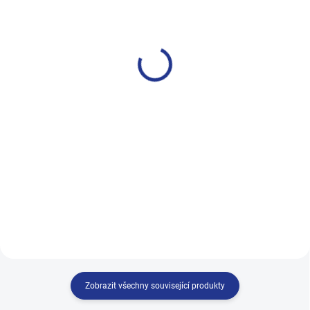
Pánské zdravotní
Pánské zdravotní
ponožky s elastanem -
ponožky 100% bavlna-
H014-A-Elastan
H014-5-2
69 Kč
49 Kč
od
Detail
Detail
Pánské zdravotní ponožky s
Naše ,zdravotní ponožky
elastanem Zdravotní ponožky,
doporučuje 9 z 10-ti zdravotníků.
které obepnou nohu a přizpůsobí
Naše zdravotní ponožky jsou
se vašim potřebám. Pánské
speciálně navržené pro lidi, které
zdravotní ponožky – pohodlí a
trápí: ekzémy, zarudnutí kůže,
péče pro vaše nohy každý den....
plísní nohou , otoky...
Zobrazit všechny související produkty