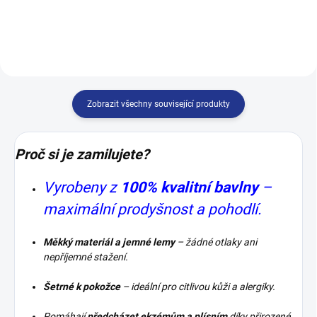
péče pro vaše nohy každý den....
péče pro vaše nohy...
Zobrazit všechny související produkty
Proč si je zamilujete?
Vyrobeny z
100% kvalitní bavlny
–
maximální prodyšnost a pohodlí.
Měkký materiál a jemné lemy
– žádné otlaky ani
nepříjemné stažení.
Šetrné k pokožce
– ideální pro citlivou kůži a alergiky.
Pomáhají
předcházet ekzémům a plísním
díky přirozené