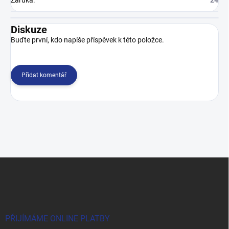
Diskuze
Buďte první, kdo napíše příspěvek k této položce.
Přidat komentář
Z
á
p
a
t
í
PŘIJÍMÁME ONLINE PLATBY