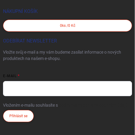
NÁKUPNÍ KOŠÍK
0
ks /
0 Kč
ODEBÍRAT NEWSLETTER
Vložte svůj e-mail a my vám budeme zasílat informace o nových
produktech na našem e-shopu.
E-MAIL
Vložením e-mailu souhlasíte s
podmínkami ochrany osobních údajů
Přihlásit se