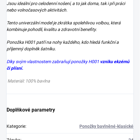
Jsou ideální pro celodenní nošení, a to jak doma, tak i při práci
nebo volnočasových aktivitách.
Tento univerzální model je zkrátka spolehlivou volbou, která
kombinuje pohodlí, kvalitu a zdravotní benefity.
Ponožka H001 patří na nohy každého, kdo hledá funkční a
příjemný doplněk šatníku.
Díky svým vlastnostem zabraňují ponožky H001
vzniku ekzémů
či plísní.
Materiál: 100% bavlna
Doplňkové parametry
Kategorie
:
Ponožky bavlněné-klasické
Záruka
:
24