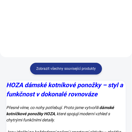
Ponožky, které patří na nohy!
Naše ,zdravotní ponožky
STOP ekzémy a plísně Nabízejí
doporučuje 9 z 10-ti zdravotníků.
pohodlí a zdraví pro vaše nohy –
Naše zdravotní ponožky jsou
Díky 100% bavlně jsou měkké,
speciálně navržené pro lidi, které
prodyšné a přirozeně chrání vaše
trápí: ekzémy, zarudnutí kůže,
nohy před...
plísní nohou , otoky...
Zobrazit všechny související produkty
HOZA dámské kotníkové ponožky – styl a
funkčnost v dokonalé rovnováze
Přesně víme, co nohy potřebují. Proto jsme vytvořili
dámské
kotníčkové ponožky HOZA
, které spojují moderní vzhled s
chytrými funkčními detaily.
Jsou ideální na každodenní nošení i sportovní aktivity – zkrátka