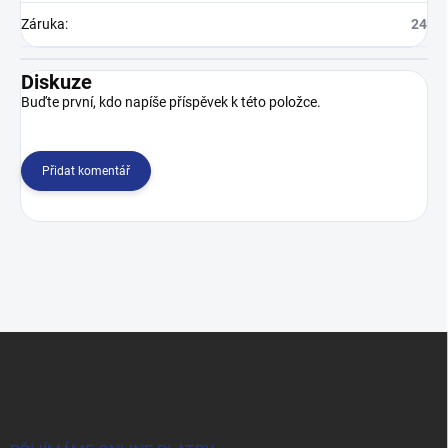
Záruka
:
24
Diskuze
Buďte první, kdo napíše příspěvek k této položce.
Přidat komentář
Z
á
p
a
t