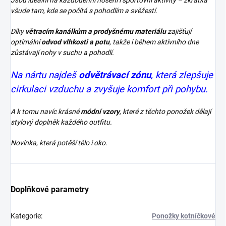
všude tam, kde se počítá s pohodlím a svěžestí.
Díky
větracím kanálkům a prodyšnému materiálu
zajišťují
optimální
odvod vlhkosti a potu
, takže i během aktivního dne
zůstávají nohy v suchu a pohodlí.
Na nártu najdeš
odvětrávací zónu
, která zlepšuje
cirkulaci vzduchu a zvyšuje komfort při pohybu.
A k tomu navíc krásné
módní vzory
, které z těchto ponožek dělají
stylový doplněk každého outfitu.
Novinka, která potěší tělo i oko.
Doplňkové parametry
Kategorie
:
Ponožky kotníčkové