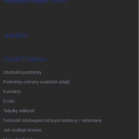
í
PŘIJÍMÁME ONLINE PLATBY
FACEBOOK
DŮLEŽITÉ ODKAZY
Obchodní podmínky
Podmínky ochrany osobních údajů
Kontakty
O nás
Tabulky velikostí
Formulář odstoupení od kupní smlouvy / reklamace
Jak vznikají recenze.