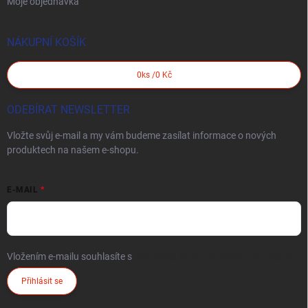
Moje objednávka
NÁKUPNÍ KOŠÍK
0
ks /
0 Kč
ODEBÍRAT NEWSLETTER
Vložte svůj e-mail a my vám budeme zasílat informace o nových
produktech na našem e-shopu.
E-MAIL
Vložením e-mailu souhlasíte s
podmínkami ochrany osobních údajů
Přihlásit se