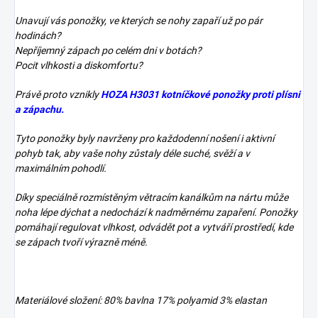
Unavují vás ponožky, ve kterých se nohy zapaří už po pár
hodinách?
Nepříjemný zápach po celém dni v botách?
Pocit vlhkosti a diskomfortu?
Právě proto vznikly
HOZA H3031 kotníčkové ponožky proti plísni
a zápachu.
Tyto ponožky byly navrženy pro každodenní nošení i aktivní
pohyb tak, aby vaše nohy zůstaly déle suché, svěží a v
maximálním pohodlí.
Díky speciálně rozmístěným větracím kanálkům na nártu může
noha lépe dýchat a nedochází k nadměrnému zapaření. Ponožky
pomáhají regulovat vlhkost, odvádět pot a vytváří prostředí, kde
se zápach tvoří výrazně méně.
Materiálové složení: 80% bavlna 17% polyamid 3% elastan