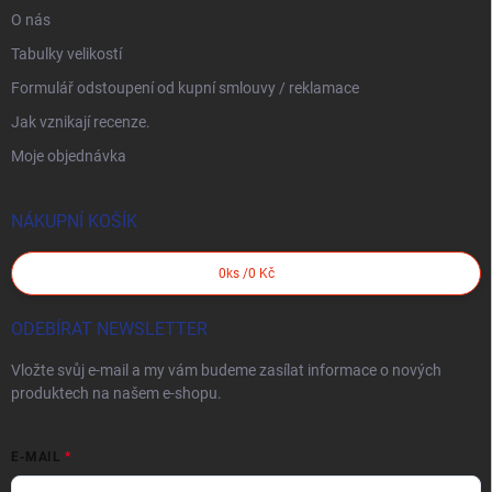
O nás
Tabulky velikostí
Formulář odstoupení od kupní smlouvy / reklamace
Jak vznikají recenze.
Moje objednávka
NÁKUPNÍ KOŠÍK
0
ks /
0 Kč
ODEBÍRAT NEWSLETTER
Vložte svůj e-mail a my vám budeme zasílat informace o nových
produktech na našem e-shopu.
E-MAIL