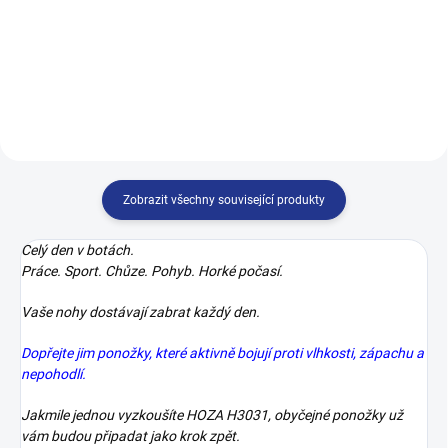
STOP ekzémy a plísně Nabízejí
STOP ekzémy a plísně Nabízejí
pohodlí a zdraví pro vaše nohy –
pohodlí a zdraví pro vaše nohy –
Díky 100% bavlně jsou měkké,
Díky 100% bavlně jsou měkké,
prodyšné a přirozeně chrání vaše
prodyšné a přirozeně chrání vaše
nohy před...
nohy před...
Zobrazit všechny související produkty
Celý den v botách.
Práce. Sport. Chůze. Pohyb. Horké počasí.
Vaše nohy dostávají zabrat každý den.
Dopřejte jim ponožky, které aktivně bojují proti vlhkosti, zápachu a
nepohodlí.
Jakmile jednou vyzkoušíte HOZA H3031, obyčejné ponožky už
vám budou připadat jako krok zpět.