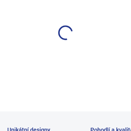
BARVA
VELIKOST
MŮŽEME DORUČIT DO:
ZVOLTE
−
+
Doprodej nejsou všechny vel
DETAILNÍ INFORMACE
Unikátní designy
Pohodlí a kvalit