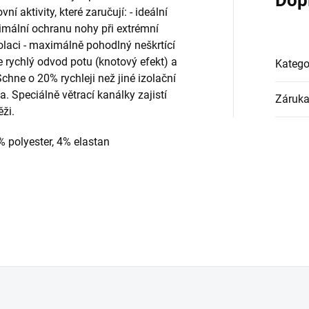
 aktivity, které zaručují: - ideální
imální ochranu nohy při extrémní
olaci - maximálně pohodlný neškrtící
e rychlý odvod potu (knotový efekt) a
Katego
hne o 20% rychleji než jiné izolační
. Speciálně větrací kanálky zajistí
Záruk
ěži.
 polyester, 4% elastan