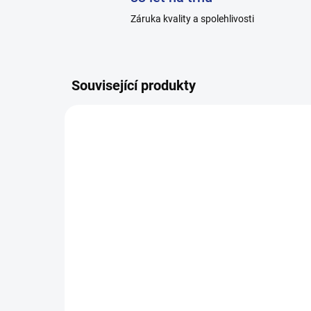
Záruka kvality a spolehlivosti
Související produkty
H002_10
SKLADEM
Dámské ponožky HOZA
Pá
zdravotní, 100% bavlna -
že
tmavé - H002
bav