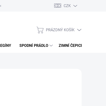
CZK
ení od kupní smlouvy / reklamace
Jak vznikají recenze.
Moje ob
PRÁZDNÝ KOŠÍK
NÁKUPNÍ
KOŠÍK
LEGÍNY
SPODNÍ PRÁDLO
ZIMNÍ ČEPICE
DÁRKO