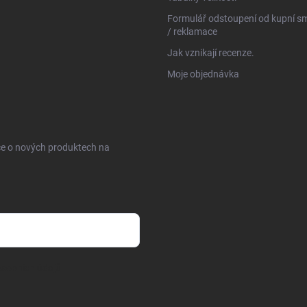
Formulář odstoupení od kupní s
/ reklamace
Jak vznikají recenze.
Moje objednávka
ce o nových produktech na
sobních údajů