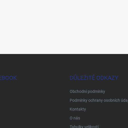
EBOOK
DŮLEŽITÉ ODKAZY
Obchodní podmínky
Podmínky ochrany osobních úda
Kontakty
O nás
Tabulky velikostí