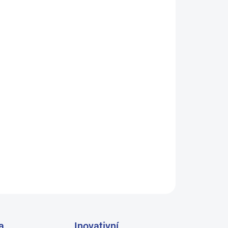
 VARIANTU
Přidat do košíku
ikosti.
ZEPTAT SE
a
Inovativní