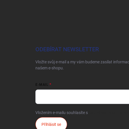
ODEBÍRAT NEWSLETTER
Vložte svůj e-mail a my vám budeme zasílat informa
našem e-shopu.
E-MAIL
Vložením e-mailu souhlasíte s
podmínkami ochrany o
Přihlásit se