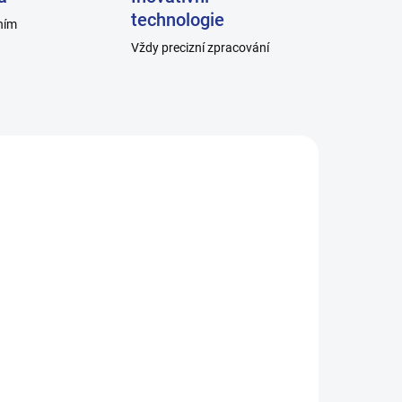
technologie
ním
Vždy precizní zpracování
37_0
H001-D-TM_0
ADEM
SKLADEM
Dámské ponožky hladké,
 -
100% bavlna - tmavě
modré - H001-D-TM