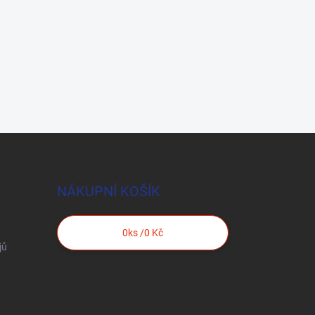
NÁKUPNÍ KOŠÍK
0
ks /
0 Kč
jů