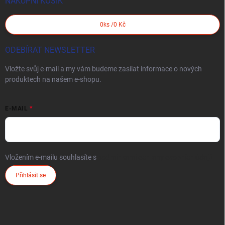
NÁKUPNÍ KOŠÍK
0
ks /
0 Kč
ODEBÍRAT NEWSLETTER
Vložte svůj e-mail a my vám budeme zasílat informace o nových
produktech na našem e-shopu.
E-MAIL
Vložením e-mailu souhlasíte s
podmínkami ochrany osobních údajů
Přihlásit se