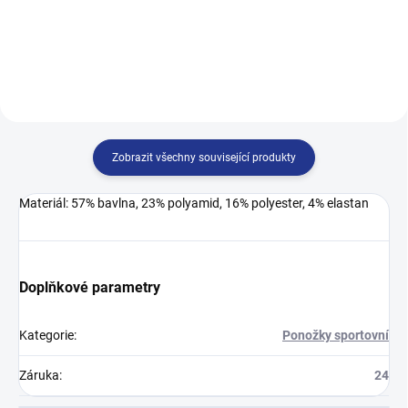
speciálně navržené pro lidi, které
speciálně navržené pro lidi, které
trápí: ekzémy, zarudnutí kůže,
trápí: ekzémy, zarudnutí kůže,
plísní nohou , otoky...
plísní nohou , otoky...
Zobrazit všechny související produkty
Materiál: 57% bavlna, 23% polyamid, 16% polyester, 4% elastan
Doplňkové parametry
Kategorie
:
Ponožky sportovní
Záruka
:
24