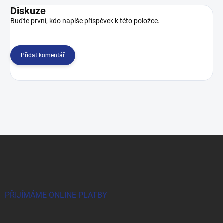
Diskuze
Buďte první, kdo napíše příspěvek k této položce.
Přidat komentář
Z
á
p
a
t
í
PŘIJÍMÁME ONLINE PLATBY