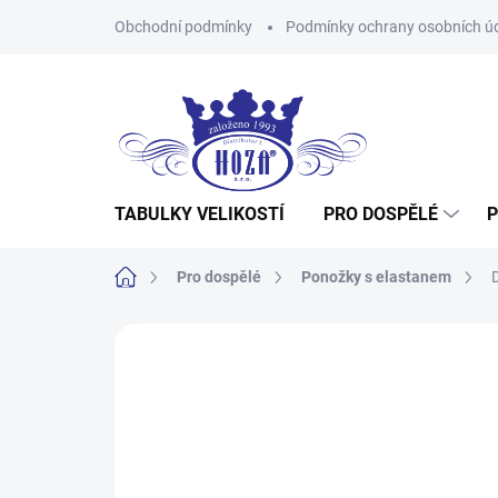
Přejít
Obchodní podmínky
Podmínky ochrany osobních ú
na
obsah
TABULKY VELIKOSTÍ
PRO DOSPĚLÉ
P
Domů
Pro dospělé
Ponožky s elastanem
Neohodnoceno
Podrobnosti hodnocení
Z