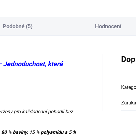
ní nohou , otoky...
nohy před...
Podobné (5)
Hodnocení
Dop
 Jednoduchost, která
Katego
Záruk
vrženy pro každodenní pohodlí bez
80 % bavlny, 15 % polyamidu a 5 %