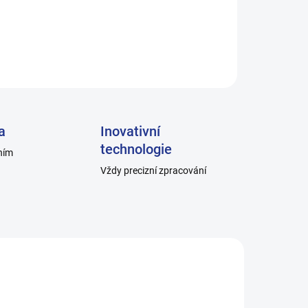
ZEPTAT SE
a
Inovativní
technologie
ním
Vždy precizní zpracování
E_10
H014-C_2