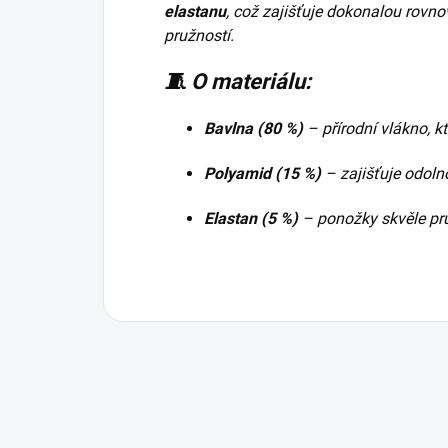
elastanu
, což zajišťuje dokonalou rovn
pružností.
🧵 O materiálu:
Bavlna (80 %)
– přírodní vlákno, k
Polyamid (15 %)
– zajišťuje odoln
Elastan (5 %)
– ponožky skvěle pru