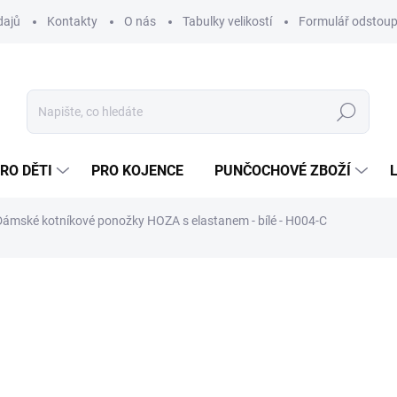
dajů
Kontakty
O nás
Tabulky velikostí
Formulář odstoup
Hledat
RO DĚTI
PRO KOJENCE
PUNČOCHOVÉ ZBOŽÍ
Dámské kotníkové ponožky HOZA s elastanem - bílé - H004-C
NAČKA:
HOZA
295 Kč
243,80 Kč bez DPH
Měrná
cena:
ZVOLTE VARIANTU