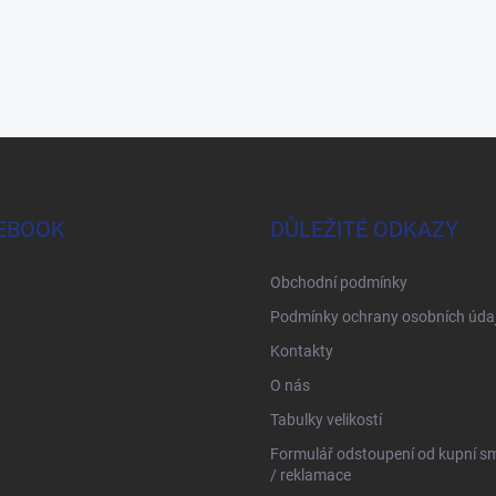
EBOOK
DŮLEŽITÉ ODKAZY
Obchodní podmínky
Podmínky ochrany osobních úda
Kontakty
O nás
Tabulky velikostí
Formulář odstoupení od kupní s
/ reklamace