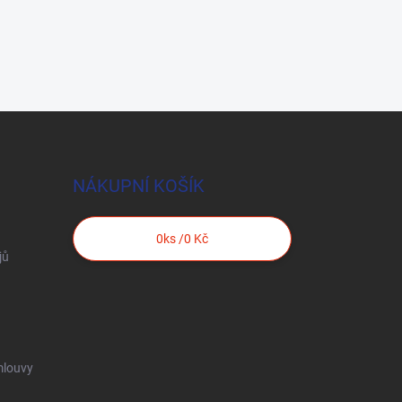
NÁKUPNÍ KOŠÍK
0
ks /
0 Kč
jů
mlouvy