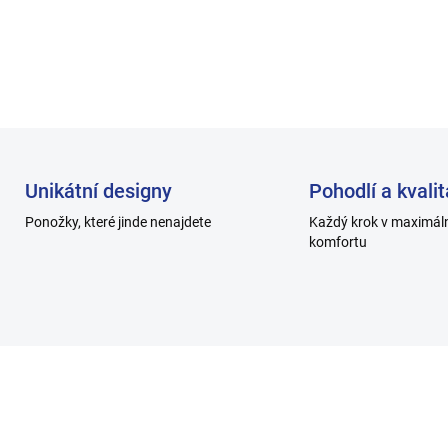
DETAILNÍ INFORMACE
Unikátní designy
Pohodlí a kvalit
Ponožky, které jinde nenajdete
Každý krok v maximál
komfortu
H002_10
H011-