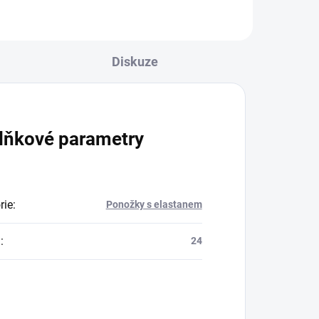
plísní nohou...
Diskuze
lňkové parametry
rie
:
Ponožky s elastanem
a
:
24