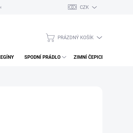
CZK
ení od kupní smlouvy / reklamace
Jak vznikají recenze.
Moje ob
PRÁZDNÝ KOŠÍK
NÁKUPNÍ
KOŠÍK
LEGÍNY
SPODNÍ PRÁDLO
ZIMNÍ ČEPICE
DÁRKO