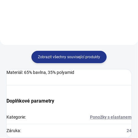
skvělou cenu. Nadměrné,
pohodlí a zdraví pro vaše nohy –
zdravotní ponožky doporučuje 9
Díky 100% bavlně jsou měkké,
z 10-ti zdravotníků. Naše
prodyšné a přirozeně chrání vaše
zdravotní ponožky jsou...
nohy před...
Zobrazit všechny související produkty
Materiál: 65% bavlna, 35% polyamid
Doplňkové parametry
Kategorie
:
Ponožky s elastanem
Záruka
:
24