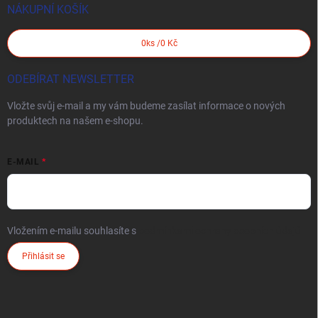
NÁKUPNÍ KOŠÍK
0
ks /
0 Kč
ODEBÍRAT NEWSLETTER
Vložte svůj e-mail a my vám budeme zasílat informace o nových
produktech na našem e-shopu.
E-MAIL
Vložením e-mailu souhlasíte s
podmínkami ochrany osobních údajů
Přihlásit se