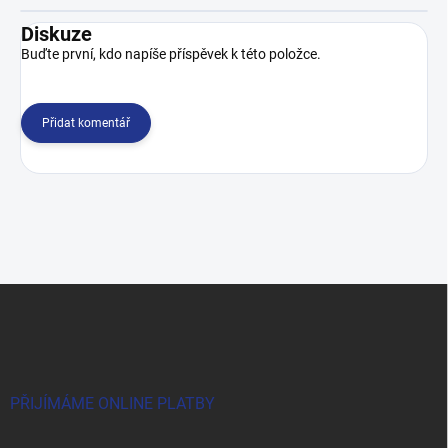
Diskuze
Buďte první, kdo napíše příspěvek k této položce.
Přidat komentář
Z
á
p
a
t
í
PŘIJÍMÁME ONLINE PLATBY