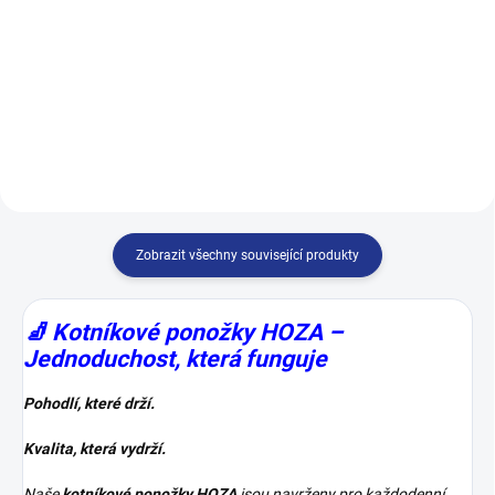
Ponožky, které patří na nohy!
Naše ,zdravotní ponožky
STOP ekzémy a plísně Nabízejí
doporučuje 9 z 10-ti zdravotníků.
pohodlí a zdraví pro vaše nohy –
Naše zdravotní ponožky jsou
Díky 100% bavlně jsou měkké,
speciálně navržené pro lidi, které
prodyšné a přirozeně chrání vaše
trápí: ekzémy, zarudnutí kůže,
nohy před...
plísní nohou...
Zobrazit všechny související produkty
🧦
Kotníkové ponožky HOZA –
Jednoduchost, která funguje
Pohodlí, které drží.
Kvalita, která vydrží.
Naše
kotníkové ponožky HOZA
jsou navrženy pro každodenní