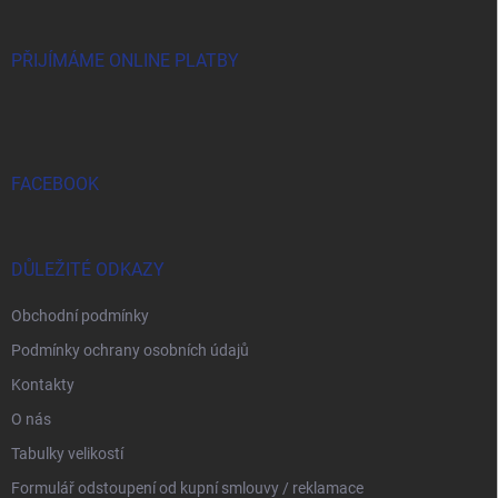
a
t
í
PŘIJÍMÁME ONLINE PLATBY
FACEBOOK
DŮLEŽITÉ ODKAZY
Obchodní podmínky
Podmínky ochrany osobních údajů
Kontakty
O nás
Tabulky velikostí
Formulář odstoupení od kupní smlouvy / reklamace