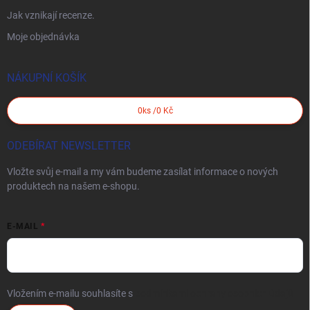
Jak vznikají recenze.
Moje objednávka
NÁKUPNÍ KOŠÍK
0
ks /
0 Kč
ODEBÍRAT NEWSLETTER
Vložte svůj e-mail a my vám budeme zasílat informace o nových
produktech na našem e-shopu.
E-MAIL
Vložením e-mailu souhlasíte s
podmínkami ochrany osobních údajů