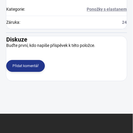
Kategorie
:
Ponožky s elastanem
Záruka
:
24
Diskuze
Buďte první, kdo napíše příspěvek k této položce.
Přidat komentář
Z
á
p