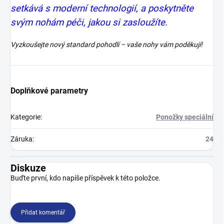
setkává s moderní technologií, a poskytněte
svým nohám péči, jakou si zasloužíte.
Vyzkoušejte nový standard pohodlí – vaše nohy vám poděkují!
Doplňkové parametry
Kategorie
:
Ponožky speciální
Záruka
:
24
Diskuze
Buďte první, kdo napíše příspěvek k této položce.
Přidat komentář