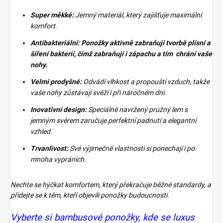
Super měkké:
Jemný materiál, který zajišťuje maximální
komfort.
Antibakteriální:
Ponožky aktivně zabraňují tvorbě plísní a
šíření bakterií, čímž zabraňují i zápachu a tím chrání vaše
nohy.
Velmi prodyšné:
Odvádí vlhkost a propouští vzduch, takže
vaše nohy zůstávají svěží i při náročném dni.
Inovativní design:
Speciálně navržený pružný lem s
jemným svěrem zaručuje perfektní padnutí a elegantní
vzhled.
Trvanlivost:
Své výjimečné vlastnosti si ponechají i po
mnoha vypráních.
Nechte se hýčkat komfortem, který překračuje běžné standardy, a
přidejte se k těm, kteří objevili ponožky budoucnosti.
Vyberte si bambusové ponožky, kde se luxus