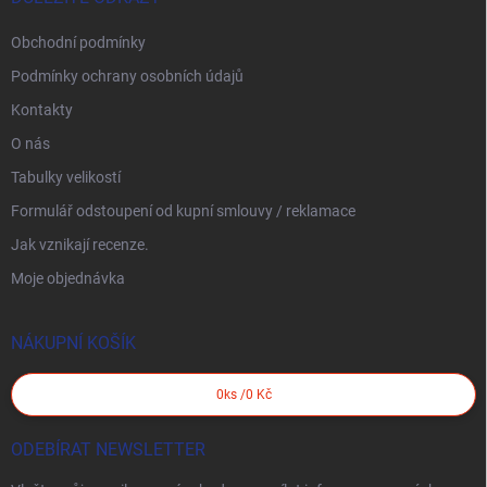
Obchodní podmínky
Podmínky ochrany osobních údajů
Kontakty
O nás
Tabulky velikostí
Formulář odstoupení od kupní smlouvy / reklamace
Jak vznikají recenze.
Moje objednávka
NÁKUPNÍ KOŠÍK
0
ks /
0 Kč
ODEBÍRAT NEWSLETTER