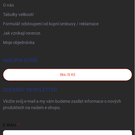
O nás
Tabulky velikostí
Formulář odstoupení od kupní smlouvy / reklamace
Jak vznikají recenze.
Moje objednávka
NÁKUPNÍ KOŠÍK
0
ks /
0 Kč
ODEBÍRAT NEWSLETTER
Vložte svůj e-mail a my vám budeme zasílat informace o nových
produktech na našem e-shopu.
E-MAIL