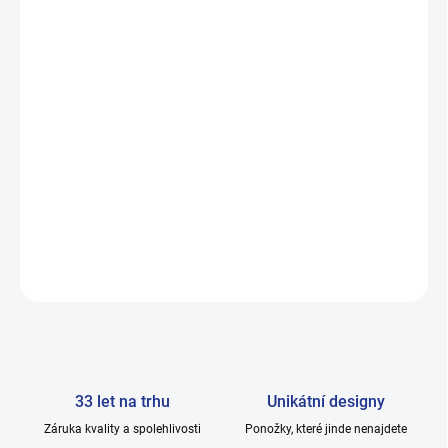
Elastan pro perfektní přizpůsobení noze
Vhodné ke společenskému obleku i elegantnímu casual
stylu
Některá barvy se v balíčku můžou opakovat.
DETAILNÍ INFORMACE
ZEPTAT SE
33 let na trhu
Unikátní designy
Záruka kvality a spolehlivosti
Ponožky, které jinde nenajdete