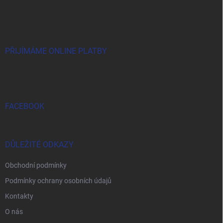
á
p
a
t
í
PŘIJÍMÁME ONLINE PLATBY
FACEBOOK
DŮLEŽITÉ ODKAZY
Obchodní podmínky
Podmínky ochrany osobních údajů
Kontakty
O nás