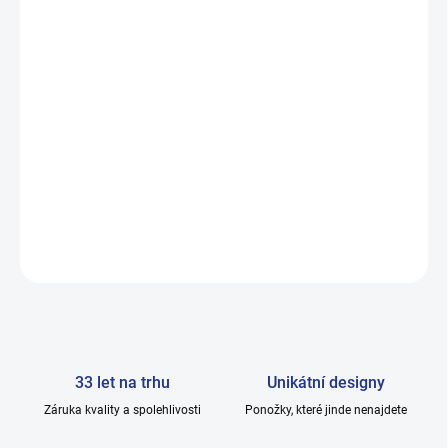
i zápachu
.
Bambusová péče pro vaše nohy – jemné, prodyšné,
neodolatelné.
Revoluce v pohodlí – ponožky, které dýchají s vámi.
Moderní styl a funkčnost – pro muže, kteří vědí, co chtějí.
Investice do zdraví – ponožky, které vás
provedou celým dnem.
DETAILNÍ INFORMACE
ZEPTAT SE
33 let na trhu
Unikátní designy
Záruka kvality a spolehlivosti
Ponožky, které jinde nenajdete