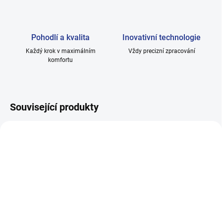
Pohodlí a kvalita
Inovativní technologie
Každý krok v maximálním
Vždy precizní zpracování
komfortu
Související produkty
SKLADEM
SKLADEM
Pánské ponožky hladké,
Pánské ponožky