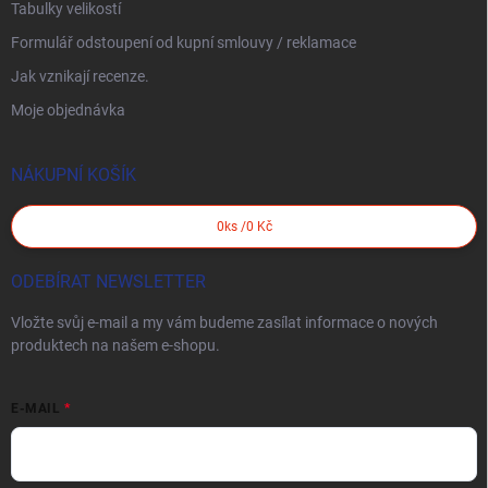
Tabulky velikostí
Formulář odstoupení od kupní smlouvy / reklamace
Jak vznikají recenze.
Moje objednávka
NÁKUPNÍ KOŠÍK
0
ks /
0 Kč
ODEBÍRAT NEWSLETTER
Vložte svůj e-mail a my vám budeme zasílat informace o nových
produktech na našem e-shopu.
E-MAIL