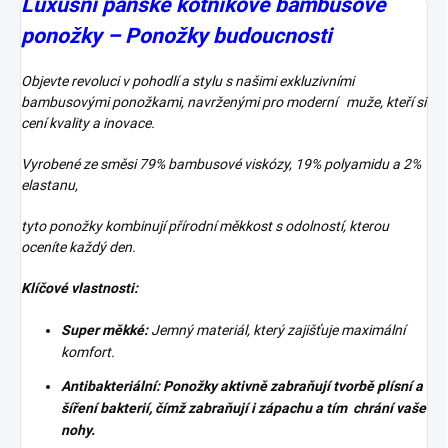
Luxusní pánské kotníkové bambusové
ponožky – Ponožky budoucnosti
Objevte revoluci v pohodlí a stylu s našimi exkluzivními
bambusovými ponožkami, navrženými pro moderní muže, kteří si
cení kvality a inovace.
Vyrobené ze směsi 79% bambusové viskózy, 19% polyamidu a 2%
elastanu,
tyto ponožky kombinují přírodní měkkost s odolností, kterou
oceníte každý den.
Klíčové vlastnosti:
Super měkké:
Jemný materiál, který zajišťuje maximální
komfort.
Antibakteriální:
Ponožky aktivně zabraňují tvorbě plísní a
šíření bakterií, čímž zabraňují i zápachu a tím chrání vaše
nohy.