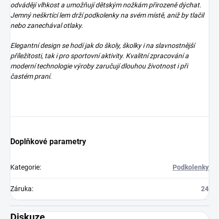
odvádějí vlhkost a umožňují dětským nožkám přirozeně dýchat.
Jemný neškrtící lem drží podkolenky na svém místě, aniž by tlačil
nebo zanechával otlaky.
Elegantní design se hodí jak do školy, školky i na slavnostnější
příležitosti, tak i pro sportovní aktivity. Kvalitní zpracování a
moderní technologie výroby zaručují dlouhou životnost i při
častém praní.
Doplňkové parametry
Kategorie
:
Podkolenky
Záruka
:
24
Diskuze