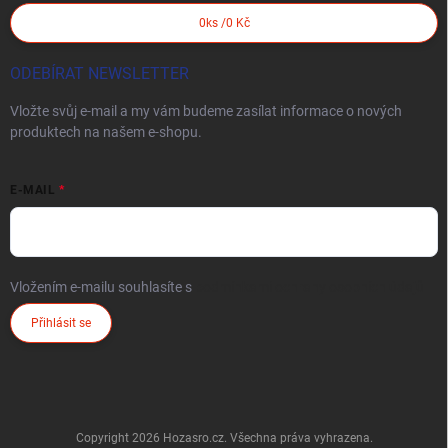
0
ks /
0 Kč
ODEBÍRAT NEWSLETTER
Vložte svůj e-mail a my vám budeme zasílat informace o nových
produktech na našem e-shopu.
E-MAIL
Vložením e-mailu souhlasíte s
podmínkami ochrany osobních údajů
Přihlásit se
Copyright 2026
Hozasro.cz
. Všechna práva vyhrazena.