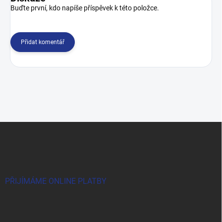
Buďte první, kdo napíše příspěvek k této položce.
Přidat komentář
Z
á
p
a
t
í
PŘIJÍMÁME ONLINE PLATBY