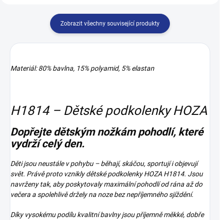
Zobrazit všechny související produkty
Materiál: 80% bavlna, 15% polyamid, 5% elastan
H1814 – Dětské podkolenky HOZA
Dopřejte dětským nožkám pohodlí, které
vydrží celý den.
Děti jsou neustále v pohybu – běhají, skáčou, sportují i objevují
svět. Právě proto vznikly dětské podkolenky HOZA H1814. Jsou
navrženy tak, aby poskytovaly maximální pohodlí od rána až do
večera a spolehlivě držely na noze bez nepříjemného sjíždění.
Díky vysokému podílu kvalitní bavlny jsou příjemně měkké, dobře