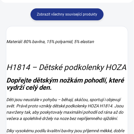
Zobrazit všechny související produkty
Materiál: 80% bavlna, 15% polyamid, 5% elastan
H1814 – Dětské podkolenky HOZA
Dopřejte dětským nožkám pohodlí, které
vydrží celý den.
Děti jsou neustále v pohybu – běhají, skáčou, sportují i objevují
svět. Právě proto vznikly dětské podkolenky HOZA H1814. Jsou
navrženy tak, aby poskytovaly maximální pohodlí od rána až do
večera a spolehlivě držely na noze bez nepříjemného sjíždění.
Díky vysokému podílu kvalitní bavlny jsou příjemně měkké, dobře