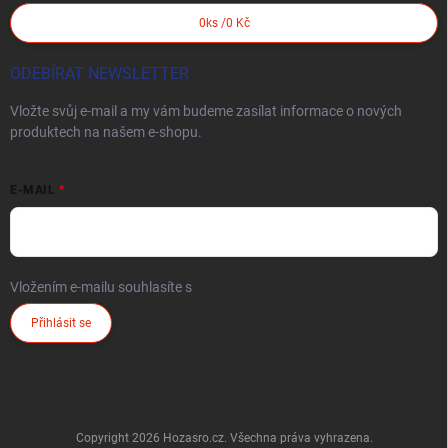
0
ks /
0 Kč
ODEBÍRAT NEWSLETTER
Vložte svůj e-mail a my vám budeme zasílat informace o nových
produktech na našem e-shopu.
E-MAIL
Vložením e-mailu souhlasíte s
podmínkami ochrany osobních údajů
Přihlásit se
Copyright 2026
Hozasro.cz
. Všechna práva vyhrazena.