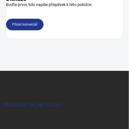
Buďte první, kdo napíše příspěvek k této položce.
Přidat komentář
Z
á
p
a
t
í
PŘIJÍMÁME ONLINE PLATBY