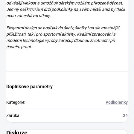
odvádějí vlhkost a umožňují dětským nožkám přirozeně dýchat.
Jemný neškrtící lem drží podkolenky na svém místě, aniž by tlačil
nebo zanechával otlaky.
Elegantní design se hodí jak do školy, školky i na slavnostnější
příležitosti, tak i pro sportovní aktivity. Kvalitní zpracování a
moderní technologie výroby zaručují dlouhou životnost i při
častém praní.
Doplňkové parametry
Kategorie
:
Podkolenky
Záruka
:
24
Diskuze